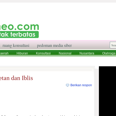
ruang konsultasi
pedoman media siber
aerah
Hiburan
Konsultasi
Nasional
Nusantara
Olahraga
aksi
Ruang Konsultasi
Tentang Kami
tan dan Iblis
Berikan respon