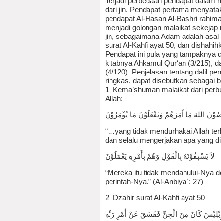
Terjadi perbedaan pendapat dalam hal
dari jin. Pendapat pertama menyatakan
pendapat Al-Hasan Al-Bashri rahimah
menjadi golongan malaikat sekejap 
jin, sebagaimana Adam adalah asal-u
surat Al-Kahfi ayat 50, dan dishahih
Pendapat ini pula yang tampaknya d
kitabnya Ahkamul Qur‘an (3/215), d
(4/120). Penjelasan tentang dalil pe
ringkas, dapat disebutkan sebagai be
1. Kema’shuman malaikat dari perbu
Allah:
لاَ يَعْصُوْنَ اللهَ مَا أَمَرَهُمْ وَيَفْعَلُوْنَ مَا يُؤْم
“…yang tidak mendurhakai Allah te
dan selalu mengerjakan apa yang dip
لاَ يَسْبِقُوْنَهُ بِالْقَوْلِ وَهُمْ بِأَمْرِهِ يَعْمَلُوْنَ
“Mereka itu tidak mendahului-Nya 
perintah-Nya.” (Al-Anbiya`: 27)
2. Dzahir surat Al-Kahfi ayat 50
وَإِذْ قُلْنَا لِلْمَلاَئِكَةِ اسْجُدُوا لآدَمَ فَسَجَدُوا إ