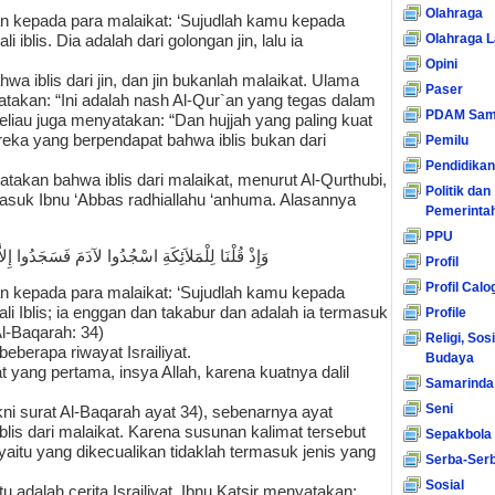
Olahraga
man kepada para malaikat: ‘Sujudlah kamu kepada
Olahraga L
iblis. Dia adalah dari golongan jin, lalu ia
Opini
a iblis dari jin, dan jin bukanlah malaikat. Ulama
Paser
akan: “Ini adalah nash Al-Qur`an yang tegas dalam
PDAM Sam
Beliau juga menyatakan: “Dan hujjah yang paling kuat
reka yang berpendapat bahwa iblis bukan dari
Pemilu
Pendidikan
kan bahwa iblis dari malaikat, menurut Al-Qurthubi,
Politik dan
asuk Ibnu ‘Abbas radhiallahu ‘anhuma. Alasannya
Pemerinta
PPU
ِلاَّ إِبْلِيْسَ أَبَى وَاسْتَكْبَرَ وَكَانَ مِنَ الْكَافِرِيْنَ
Profil
Profil Calo
man kepada para malaikat: ‘Sujudlah kamu kepada
i Iblis; ia enggan dan takabur dan adalah ia termasuk
Profile
Al-Baqarah: 34)
Religi, Sos
eberapa riwayat Israiliyat.
Budaya
 yang pertama, insya Allah, karena kuatnya dalil
Samarinda
Seni
i surat Al-Baqarah ayat 34), sebenarnya ayat
lis dari malaikat. Karena susunan kalimat tersebut
Sepakbola
(yaitu yang dikecualikan tidaklah termasuk jenis yang
Serba-Serb
Sosial
itu adalah cerita Israiliyat. Ibnu Katsir menyatakan: