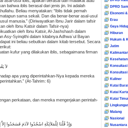
DPRD Kalt
 asal-usul iblis, apakah berasal dari malaikat atau
 bahwa iblis berasal dari jenis jin. Ini adalah
DPRD Sam
ullahu. Beliau menyatakan: “Iblis tidak pernah
Ekonomi &
matapun sama sekali. Dan dia benar-benar asal-usul
Erau
sul manusia.” (Diriwayatkan Ibnu Jarir dalam tafsir
kan oleh Ibnu Katsir dalam Tafsir-nya)
Gaya Hidu
ikuatkan oleh Ibnu Katsir, Al-Jashshash dalam
Hiburan
an Asy-Syinqithi dalam kitabnya Adhwa`ul Bayan
Hukum & K
ndapat ini beliau sebutkan dalam kitab tersebut. Secara
Jatim
rikut:
atan kufur yang dilakukan iblis, sebagaimana firman
Kalimanta
Kesehatan
Konsultasi
َرُوْنَ
Konsultas
rhadap apa yang diperintahkan-Nya kepada mereka
Kuliner
erintahkan.” (At-Tahrim: 6)
Kutai Bara
Kutai Kart
Kutai Timu
dengan perkataan, dan mereka mengerjakan perintah-
Lingkunga
Malang
Nasional
ِلاَّ إِبْلِيْسَ كَانَ مِنَ الْجِنِّ فَفَسَقَ عَنْ أَمْرِ رَبِّهِ
Nusantara