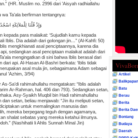
an.” (HR. Muslim no. 2996 dari ’Aisyah radhiallahu
 wa Ta’ala berfirman tentangnya:
ِلاَّ إِبْلِيْسَ كَانَ مِنَ الْجِنِّ
man kepada para malaikat: ‘Sujudlah kamu kepada
Iblis. Dia adalah dari golongan jin…” (Al-Kahfi: 50)
Iblis mengkhianati asal penciptaannya, karena dia
api, sedangkan asal penciptaan malaikat adalah dari
ala mengingatkan di sini bahwa Iblis berasal dari
n dari api. Al-Hasan Al-Bashri berkata: ‘Iblis tidak
VivaBor
s merupakan asal mula jin, sebagaimana Adam sebagai
anul ’Azhim, 3/94)
Artikel
Balikpapa
As-Sa’di rahimahullahu mengatakan: “Iblis adalah
Batu
Al-Karim Ar-Rahman, hal. 406 dan 793). Sedangkan setan,
rhaka. Asy-Syaikh Muqbil bin Hadi rahimahullahu
Berau
 dan setan, beliau menjawab: “Jin itu meliputi setan,
Berita
 diciptakan untuk memalingkan manusia dan
Berita Dae
ih, mereka berpegang teguh dengan agamanya,
Bontang
an shalat sebatas yang mereka ketahui ilmunya.
h.” (Nashihatii li Ahlis Sunnah Minal Jin)
Budaya
Daerah