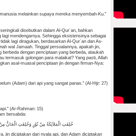
an manusia melainkan supaya mereka menyembah-Ku.”
is seringkali disebutkan dalam Al-Qur`an, bahkan
ng lagi mendengarnya. Sehingga eksistensinya sebagai
tidak lagi diragukan, berdasarkan Al-Qur`an dan As-
nah wal Jamaah. Tinggal persoalannya, apakah jin,
ang berbeda dengan penciptaan yang berbeda, ataukah
tau termasuk golongan para malaikat? Yang pasti, Allah
gkan asal-muasal penciptaan jin dengan firman-Nya:
elum (Adam) dari api yang sangat panas.” (Al-Hijr: 27)
 api.” (Ar-Rahman: 15)
llam bersabda:
مِنْ مَّارِجٍ مِنْ نَارٍ وَخُلِقَ آدَمُ مِمَّا وُصِفَ لَكُمْ
a, jin diciptakan dari nyala api, dan Adam diciptakan