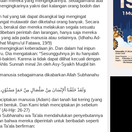
l dari mereka yang mengingkarinya. Sebagaimana ada
mengingkarinya yakni dari kalangan orang bodoh dan
 hal yang tak dapat disangkal lagi mengingat
angat mutawatir dan diketahui orang banyak. Secara
up, berakal dan mereka melakukan segala sesuatu
bebani perintah dan larangan, hanya saja mereka
rti yang ada pada manusia atau selainnya. (Idhahu Ad-
lihat Majmu’ul Fatawa, 19/9)
 mengingkari keberadaan jin. Dan dalam hal inipun
u. Dia mengatakan: “Sesungguhnya jin itu hanyalah
bakteri. Karena ia tidak dapat dilihat kecuali dengan
 Ahlis Sunnah minal Jin oleh Asy-Syaikh Muqbil bin
da manusia sebagaimana dikabarkan Allah Subhanahu
ٍ مَسْنُوْنٍ. وَالْجَانَّ خَلَقْنَاهُ مِنْ قَبْلُ مِنْ نَارِ السَّمُوْمِ
iptakan manusia (Adam) dari tanah liat kering (yang
eri bentuk. Dan Kami telah menciptakan jin sebelum
(Al-Hijr: 26-27)
llah Subhanahu wa Ta’ala mendahulukan penyebutannya
n bahwa mereka diperintah untuk beribadah seperti
 Ta’ala berfirman: