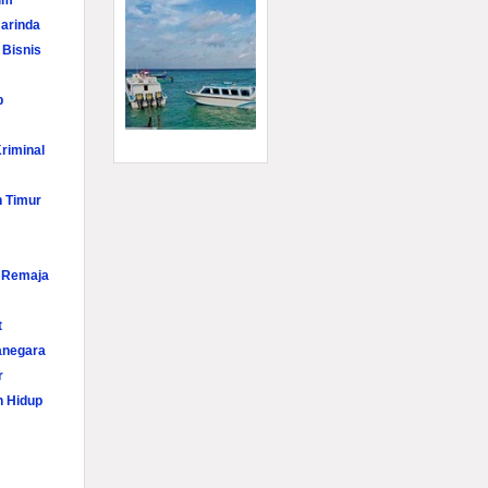
im
arinda
 Bisnis
p
riminal
n Timur
i Remaja
t
anegara
r
n Hidup