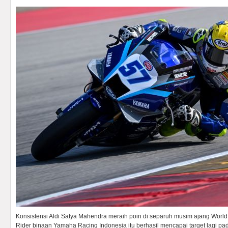
Konsistensi Aldi Satya Mahendra meraih poin di separuh musim ajang World 
Rider binaan Yamaha Racing Indonesia itu berhasil mencapai target lagi pad