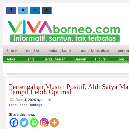
home
redaksi
tentang kami
ruang konsultasi
pedom
Artikel
Berita
Berita Daerah
Daerah
Hiburan
Konsult
Wisata
Pedoman Media Siber
Redaksi
Ruang Konsultasi
Pertengahan Musim Positif, Aldi Satya M
Tampil Lebih Optimal
June 4, 2026
by
admin
Filed under
Olahraga
Share this news