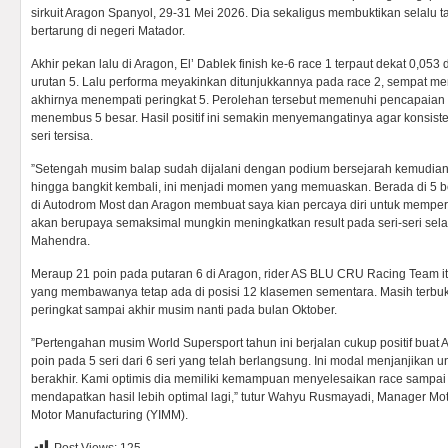
sirkuit Aragon Spanyol, 29-31 Mei 2026. Dia sekaligus membuktikan selalu
bertarung di negeri Matador.
Akhir pekan lalu di Aragon, El’ Dablek finish ke-6 race 1 terpaut dekat 0,05
urutan 5. Lalu performa meyakinkan ditunjukkannya pada race 2, sempat 
akhirnya menempati peringkat 5. Perolehan tersebut memenuhi pencapaian
menembus 5 besar. Hasil positif ini semakin menyemangatinya agar konsis
seri tersisa.
”Setengah musim balap sudah dijalani dengan podium bersejarah kemudia
hingga bangkit kembali, ini menjadi momen yang memuaskan. Berada di 5 be
di Autodrom Most dan Aragon membuat saya kian percaya diri untuk mempert
akan berupaya semaksimal mungkin meningkatkan result pada seri-seri selan
Mahendra.
Meraup 21 poin pada putaran 6 di Aragon, rider AS BLU CRU Racing Team i
yang membawanya tetap ada di posisi 12 klasemen sementara. Masih terbu
peringkat sampai akhir musim nanti pada bulan Oktober.
”Pertengahan musim World Supersport tahun ini berjalan cukup positif buat
poin pada 5 seri dari 6 seri yang telah berlangsung. Ini modal menjanjikan 
berakhir. Kami optimis dia memiliki kemampuan menyelesaikan race sampai
mendapatkan hasil lebih optimal lagi,” tutur Wahyu Rusmayadi, Manager Mo
Motor Manufacturing (YIMM).