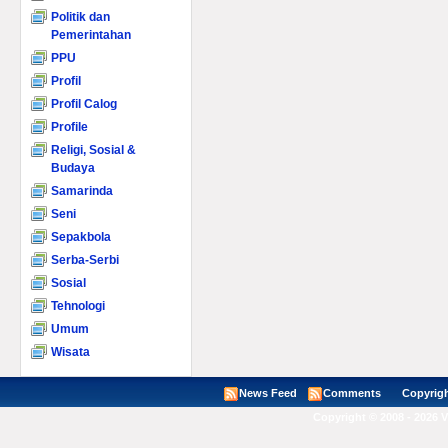
Politik dan
Pemerintahan
PPU
Profil
Profil Calog
Profile
Religi, Sosial &
Budaya
Samarinda
Seni
Sepakbola
Serba-Serbi
Sosial
Tehnologi
Umum
Wisata
News Feed
Comments
Copyright ©
Copyright © 2008 - 2026 V