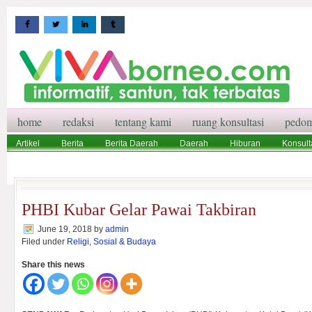
home
redaksi
tentang kami
ruang konsultasi
pedom
Artikel
Berita
Berita Daerah
Daerah
Hiburan
Konsult
Wisata
Pedoman Media Siber
Redaksi
Ruang Konsultasi
PHBI Kubar Gelar Pawai Takbiran
June 19, 2018
by
admin
Filed under
Religi, Sosial & Budaya
Share this news