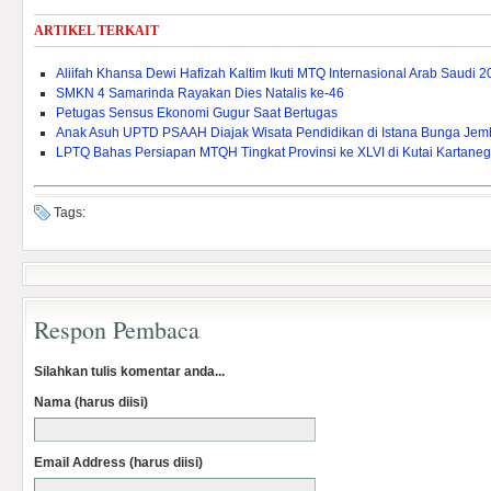
ARTIKEL TERKAIT
Aliifah Khansa Dewi Hafizah Kaltim Ikuti MTQ Internasional Arab Saudi 
SMKN 4 Samarinda Rayakan Dies Natalis ke-46
Petugas Sensus Ekonomi Gugur Saat Bertugas
Anak Asuh UPTD PSAAH Diajak Wisata Pendidikan di Istana Bunga Je
LPTQ Bahas Persiapan MTQH Tingkat Provinsi ke XLVI di Kutai Kartane
Tags:
Respon Pembaca
Silahkan tulis komentar anda...
Nama (harus diisi)
Email Address (harus diisi)