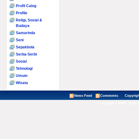
Profil Calog
Profile
Religi, Sosial &
Budaya
Samarinda
Seni
Sepakbola
Serba-Serbi
Sosial
Tehnologi
Umum
Wisata
News Feed
Comments
Copyright ©
Copyright © 2008 - 2026 V