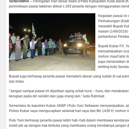
SENDAWAR –
Peringatan Hari Besar Islam (PHBI) Kabupaten Kutai Barat 
perlombaan pawai takbiran diikuti s 283 peserta dengan menggunakan ken
Kegiatan pawai ini
Perhubungan (Kad
mewakili Bupati Ku
malam (14/6/2018) di
perkantoran Pemka
Bupati Kubar FX. 
menyampaikan ucapa
mohon maaf lahir da
juga meramaikan d
keliling kota Sendaw
Bupati juga berharap peserta pawai mematuhi aturan yang sudah di uat pani
lalu lintas.
“Jangan sampai pawai ini dijadikan ajang untuk hura – hura, dan melakuka
kerugian pada diri sendiri dan juga orang lain,” kata Rahmad.
Sementara itu kapolres Kubar, AKBP I Putu Yuni Setiawan menyampaikan, at
Polres Kubar saya mengucapkan selamat hari raya idul fitri 1439 H, mohon ma
Putu Yuni berharap peserta pawai lebih hati–hati dalam membawa kendar
mobil pik up dengan bak terbuka yang membawa orang hendaknya jangan du