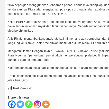
“Jika bepergian menggunakan kendaraan pribadi hendaknya dilengkapi deng
kendaraannya. Kita sudah menyiapkan pos – pos di pinggir jalan, apabila d
memaksakan diri,” kata I Putu Yuni Setiawan.
Ketua PHBI Kubar Edy Ahmadi, didampingi ketua penyelenggara Anis Rivald
pawai tahun ini lebih banyak dari tahun sebelumnya. Sepeda motor dan tidak 
diperbolehkan ikut.
Anis Rivaldi menambahkan, untuk rute kali ini memang ada perubahan dari t
langsung ke Islamic Center, melainkan memutar dulu ke Melak Ilir baru finis d
Mengambil tema “ Dengan Takbir 1 Syawal 1439 H, Gunakan Terus Syiar Is
Purai Ngeiman “perlombaan pawai takbir memperebutkan piala begilir Bupa
dan juga piagam pengahargaan.
Katagori penilaian mulai dari ketertiban berlalu lintas, hiasan kendaraan, da
“Untuk gema takbir ini tidak boleh menggunakan alat elektronik maupun kase
jelas Anis. (
arf).
Post Views:
430
Share this news