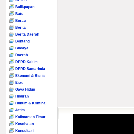
Artikel
Balikpapan
Batu
Berau
Berita
Berita Daerah
Bontang
Budaya
Daerah
DPRD Kaltim
DPRD Samarinda
Ekonomi & Bisnis
Erau
Gaya Hidup
Hiburan
Hukum & Kriminal
Jatim
Kalimantan Timur
Kesehatan
Konsultasi