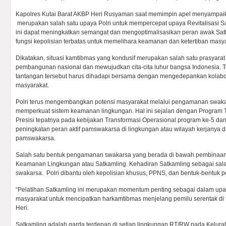
Kapolres Kutai Barat AKBP Heri Rusyaman saat memimpin apel menyampaik
merupakan salah satu upaya Polri untuk mempercepat upaya Revitalisasi S
ini dapat meningkatkan semangat dan mengoptimalisasikan peran awak S
fungsi kepolisian terbatas untuk memelihara keamanan dan ketertiban masy
Dikatakan, situasi kamtibmas yang kondusif merupakan salah satu prasyara
pembangunan nasional dan mewujudkan cita-cita luhur bangsa Indonesia. 
tantangan tersebut harus dihadapi bersama dengan mengedepankan kolaboras
masyarakat.
Polri terus mengembangkan potensi masyarakat melalui pengamanan swak
memperkuat sistem keamanan lingkungan. Hal ini sejalan dengan Program T
Presisi tepatnya pada kebijakan Transformasi Operasional program ke-5 dan
peningkatan peran aktif pamswakarsa di lingkungan atau wilayah kerjany
pamswakarsa.
Salah satu bentuk pengamanan swakarsa yang berada di bawah pembinaan 
Keamanan Lingkungan atau Satkamling. Kehadiran Satkamling sebagai sal
swakarsa. Polri dibantu oleh kepolisian khusus, PPNS, dan bentuk-bentuk
“Pelatihan Satkamling ini merupakan momentum penting sebagai dalam upa
masyarakat untuk mencipatkan harkamtibmas menjelang pemilu serentak di
Heri.
Satkamling adalah garda terdepan di setiap lingkungan RT/RW pada Kelurah