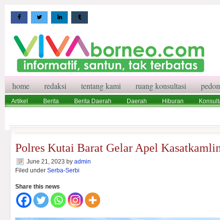
home
redaksi
tentang kami
ruang konsultasi
pedom
Artikel
Berita
Berita Daerah
Daerah
Hiburan
Konsult
Wisata
Pedoman Media Siber
Redaksi
Ruang Konsultasi
Polres Kutai Barat Gelar Apel Kasatkamli
June 21, 2023
by
admin
Filed under
Serba-Serbi
Share this news