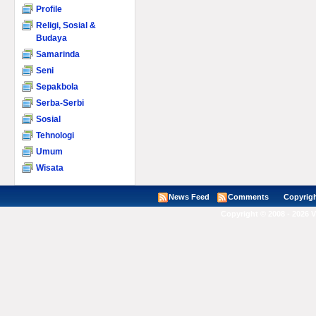
Profile
Religi, Sosial &
Budaya
Samarinda
Seni
Sepakbola
Serba-Serbi
Sosial
Tehnologi
Umum
Wisata
News Feed
Comments
Copyright ©
Copyright © 2008 - 2026 V