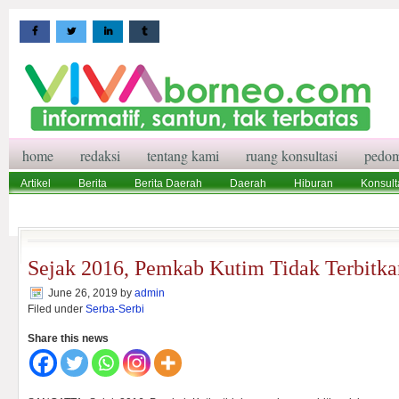
home
redaksi
tentang kami
ruang konsultasi
pedom
Artikel
Berita
Berita Daerah
Daerah
Hiburan
Konsult
Wisata
Pedoman Media Siber
Redaksi
Ruang Konsultasi
Sejak 2016, Pemkab Kutim Tidak Terbitk
June 26, 2019
by
admin
Filed under
Serba-Serbi
Share this news