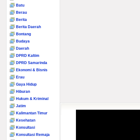
Batu
Berau
Berita
Berita Daerah
Bontang
Budaya
Daerah
DPRD Kaltim
DPRD Samarinda
Ekonomi & Bisnis
Erau
Gaya Hidup
Hiburan
Hukum & Kriminal
Jatim
Kalimantan Timur
Kesehatan
Konsultasi
Konsultasi Remaja