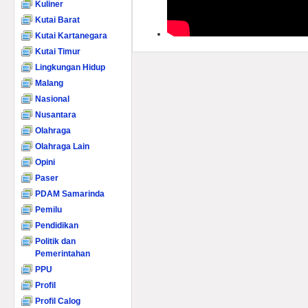
Kuliner
Kutai Barat
Kutai Kartanegara
Kutai Timur
Lingkungan Hidup
Malang
Nasional
Nusantara
Olahraga
Olahraga Lain
Opini
Paser
PDAM Samarinda
Pemilu
Pendidikan
Politik dan
Pemerintahan
PPU
Profil
Profil Calog