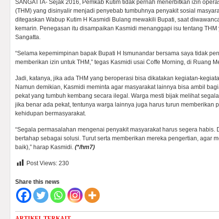
SANGATTA- Sejak 2016, Pemkab Kutim tidak pernah menerbitkan izin opera
(THM) yang disinyalir menjadi penyebab tumbuhnya penyakit sosial masyarak
ditegaskan Wabup Kutim H Kasmidi Bulang mewakili Bupati, saat diwawanca
kemarin. Penegasan itu disampaikan Kasmidi menanggapi isu tentang THM 
Sangatta.
“Selama kepemimpinan bapak Bupati H Ismunandar bersama saya tidak pe
memberikan izin untuk THM,” tegas Kasmidi usai Coffe Morning, di Ruang Me
Jadi, katanya, jika ada THM yang beroperasi bisa dikatakan kegiatan-kegiata
Namun demikian, Kasmidi meminta agar masyarakat lainnya bisa ambil ba
pekat yang tumbuh kembang secara ilegal. Warga mesti bijak melihat sega
jika benar ada pekat, tentunya warga lainnya juga harus turun memberikan 
kehidupan bermasyarakat.
“Segala permasalahan mengenai penyakit masyarakat harus segera habis
bertahap sebagai solusi. Turut serta memberikan mereka pengertian, agar m
baik),” harap Kasmidi.
(*/hm7)
Post Views:
230
Share this news
ARTIKEL TERKAIT