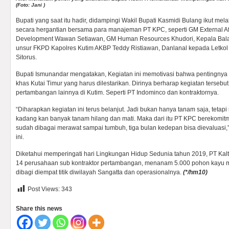
(Foto: Jani )
Bupati yang saat itu hadir, didampingi Wakil Bupati Kasmidi Bulang ikut 
secara hergantian bersama para manajeman PT KPC, seperti GM External Af
Development Wawan Setiawan, GM Human Resources Khudori, Kepala Balai
unsur FKPD Kapolres Kutim AKBP Teddy Ristiawan, Danlanal kepada Letkol Lau
Sitorus.
Bupati Ismunandar mengatakan, Kegiatan ini memotivasi bahwa pentingn
khas Kutai Timur yang harus dilestarikan. Dirinya berharap kegiatan terseb
pertambangan lainnya di Kutim. Seperti PT Indominco dan kontraktornya.
“Diharapkan kegiatan ini terus belanjut. Jadi bukan hanya tanam saja, tetap
kadang kan banyak tanam hilang dan mati. Maka dari itu PT KPC berekomit
sudah dibagai merawat sampai tumbuh, tiga bulan kedepan bisa dievaluasi,”
ini.
Diketahui memperingati hari Lingkungan Hidup Sedunia tahun 2019, PT Kal
14 perusahaan sub kontraktor pertambangan, menanam 5.000 pohon kayu
dibagi diempat titik diwilayah Sangatta dan operasionalnya.
(
*/hm10)
Post Views:
343
Share this news