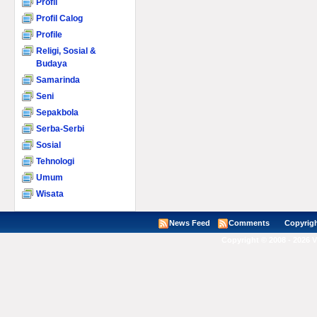
Profil
Profil Calog
Profile
Religi, Sosial &
Budaya
Samarinda
Seni
Sepakbola
Serba-Serbi
Sosial
Tehnologi
Umum
Wisata
News Feed
Comments
Copyright ©
Copyright © 2008 - 2026 V