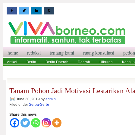
home
redaksi
tentang kami
ruang konsultasi
pedom
Artikel
Berita
Berita Daerah
Daerah
Hiburan
Konsult
Wisata
Pedoman Media Siber
Redaksi
Ruang Konsultasi
Tanam Pohon Jadi Motivasi Lestarikan Al
June 30, 2019
by
admin
Filed under
Serba-Serbi
Share this news