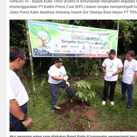
SANGATTA – Bupati Kutai Timur (Kutim) H Ismunandar manghadiri kegiata
diselenggarakan PT Kaltim Prima Coal (KPC) dalam rangka memperingati har
Jalan Poros Kabo tepatnya simpang masuk Gor Swarga Bara depan PT TRAC
Aksi menanam pohon yang dilakukan Bupati Kutim H Ismunandar memperingati hari 