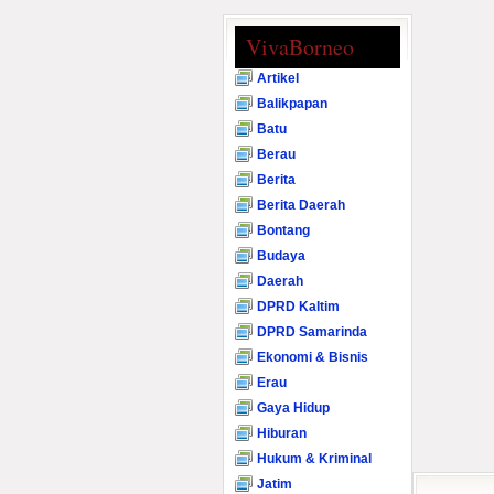
VivaBorneo
Artikel
Balikpapan
Batu
Berau
Berita
Berita Daerah
Bontang
Budaya
Daerah
DPRD Kaltim
DPRD Samarinda
Ekonomi & Bisnis
Erau
Gaya Hidup
Hiburan
Hukum & Kriminal
Jatim