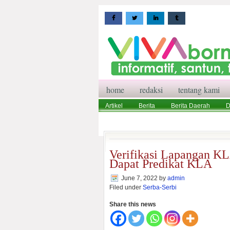
home
redaksi
tentang kami
Artikel
Berita
Berita Daerah
D
Wisata
Pedoman Media Siber
Red
Verifikasi Lapangan KL
Dapat Predikat KLA
June 7, 2022
by
admin
Filed under
Serba-Serbi
Share this news