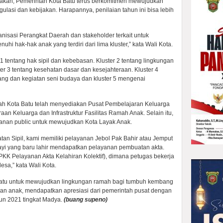
akan, Pemerintah Kota Batu terus berkomitmen mewujudkan
ulasi dan kebijakan. Harapannya, penilaian tahun ini bisa lebih
anisasi Perangkat Daerah dan stakeholder terkait untuk
 hak-hak anak yang terdiri dari lima kluster,” kata Wali Kota.
1 tentang hak sipil dan kebebasan. Kluster 2 tentang lingkungan
r 3 tentang kesehatan dasar dan kesejahteraan. Kluster 4
ang dan kegiatan seni budaya dan kluster 5 mengenai
h Kota Batu telah menyediakan Pusat Pembelajaran Keluarga
an Keluarga dan Infrastruktur Fasilitas Ramah Anak. Selain itu,
ayanan public untuk mewujudkan Kota Layak Anak.
an Sipil, kami memiliki pelayanan Jebol Pak Bahir atau Jemput
ayi yang baru lahir mendapatkan pelayanan pembuatan akta.
PKK Pelayanan Akta Kelahiran Kolektif), dimana petugas bekerja
sa,” kata Wali Kota.
atu untuk mewujudkan lingkungan ramah bagi tumbuh kembang
an anak, mendapatkan apresiasi dari pemerintah pusat dengan
hun 2021 tingkat Madya.
(buang supeno)