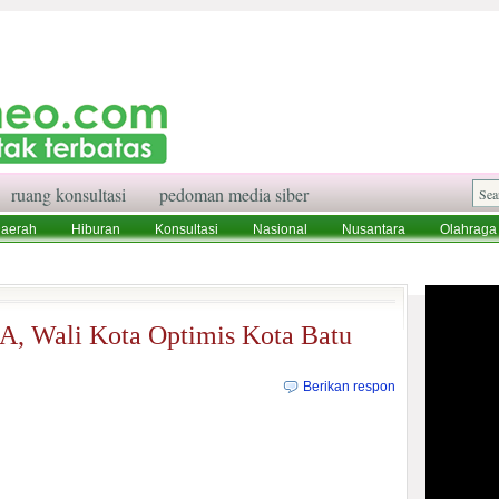
ruang konsultasi
pedoman media siber
aerah
Hiburan
Konsultasi
Nasional
Nusantara
Olahraga
aksi
Ruang Konsultasi
Tentang Kami
A, Wali Kota Optimis Kota Batu
Berikan respon