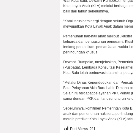
Wali Kota Batu, Dewanti Rumpoko, mengat
Kota Layak Anak (KLA) melalui berbagai reg
baik dari tahun sebelumnya.
“Kami terus bersinergi dengan seluruh Org
mewujudkan Kota Layak Anak dalam memenuhi
Pemenuhan hak-hak anak meliputi, kluster 
keluarga dan pengasuhan pengganti. Kluste
tentang pendidikan, pemanfaatan waktu lu
perlindungan khusus.
Dewanti Rumpoko, menjelaskan, Pemerinta
(Puspaga), Lembaga Konsultasi Kesejahtera
Kota Batu telah berinovasi dalam hal pel
“Melalui Dinas Kependudukan dan Pencatat
Bola Pelayanan Akta Baru Lahir. Dimana b
Selain itu terdapat pelayanan PKK Penak (
sama dengan PKK dan langsung turun ke de
Sebelumnya, komitmen Pemerintah Kota B
anak dan pemenuhan hak serta perlindung
meraih predikat Kota Layak Anak (KLA) ta
Post Views:
211