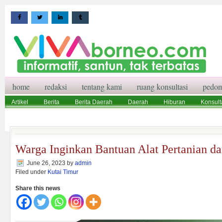
home
redaksi
tentang kami
ruang konsultasi
pedom
Artikel
Berita
Berita Daerah
Daerah
Hiburan
Konsult
Wisata
Pedoman Media Siber
Redaksi
Ruang Konsultasi
Warga Inginkan Bantuan Alat Pertanian dan
June 26, 2023
by
admin
Filed under
Kutai Timur
Share this news