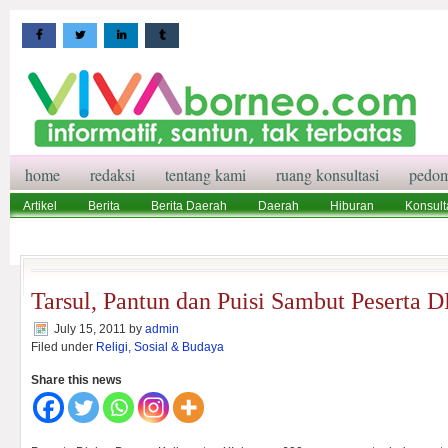
home
redaksi
tentang kami
ruang konsultasi
pedom
Artikel
Berita
Berita Daerah
Daerah
Hiburan
Konsult
Wisata
Pedoman Media Siber
Redaksi
Ruang Konsultasi
Tarsul, Pantun dan Puisi Sambut Peserta 
July 15, 2011
by
admin
Filed under
Religi, Sosial & Budaya
Share this news