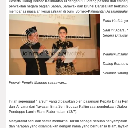
Peserta Dialog Borneo Kalimantan XI dengan 600 orang peserta dari empat p
perwakilan negara bagian Sabah, Sarawak dan Brunei Darusallam berkumpu
membahas masalah kesusastraan di bumi Borneo-Kalimantan.
Assalamuala
Pada Hadirin y
Saat ini Acara
Segera Dilaksa
Waalaikumsala
Dialog Borneo d
Selamat Datan
Penyair Penulis Maupun sastrawan…
Inilah sepenggal “Tarsul” yang dibawakan oleh pasangan Kepala Dinas Pe
dan Ahyana dari Yayasan Bina Seni Budaya Kaltim saat pembukaan Dialog 
Pendoppo Lamin Etam, Rabu malam (13/7).
Masyarakat seni dan sastra memaknai Tarsul sebagai sebuah penyampaian
dan harapan yang disampaikan dengan irama yang bernuansa Islam, layakn