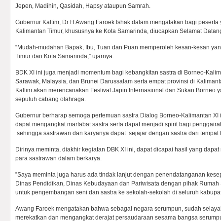
Jepen, Madihin, Qasidah, Hapsy ataupun Samrah.
Gubernur Kaltim, Dr H Awang Faroek Ishak dalam mengatakan bagi peserta 
Kalimantan Timur, khususnya ke Kota Samarinda, diucapkan Selamat Datan
“Mudah-mudahan Bapak, Ibu, Tuan dan Puan memperoleh kesan-kesan yang
Timur dan Kota Samarinda,” ujarnya.
BDK XI ini juga menjadi momentum bagi kebangkitan sastra di Borneo-Kalim
Sarawak, Malaysia, dan Brunei Darussalam serta empat provinsi di Kalimanta
Kaltim akan merencanakan Festival Japin Internasional dan Sukan Borneo
sepuluh cabang olahraga.
Gubernur berharap semoga pertemuan sastra Dialog Borneo-Kalimantan XI in
dapat mengangkat martabat sastra serta dapat menjadi spirit bagi penggair
sehingga sastrawan dan karyanya dapat sejajar dengan sastra dari tempat l
Dirinya meminta, diakhir kegiatan DBK XI ini, dapat dicapai hasil yang dap
para sastrawan dalam berkarya.
”Saya meminta juga harus ada tindak lanjut dengan penendatanganan kes
Dinas Pendidikan, Dinas Kebudayaan dan Pariwisata dengan pihak Rumah 
untuk pengembangan seni dan sastra ke sekolah-sekolah di seluruh kabupaten
Awang Faroek mengatakan bahwa sebagai negara serumpun, sudah selayakn
merekatkan dan mengangkat derajat persaudaraan sesama bangsa serump