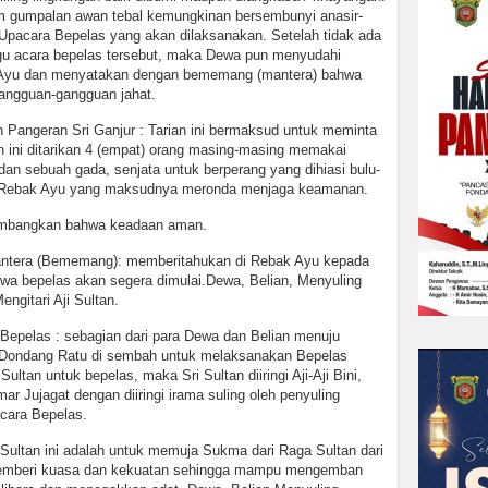
m gumpalan awan tebal kemungkinan bersembunyi anasir-
Upacara Bepelas yang akan dilaksanakan. Setelah tidak ada
ggu acara bepelas tersebut, maka Dewa pun menyudahi
 Ayu dan menyatakan dengan bememang (mantera) bahwa
gangguan-gangguan jahat.
angeran Sri Ganjur : Tarian ini bermaksud untuk meminta
n ini ditarikan 4 (empat) orang masing-masing memakai
 dan sebuah gada, senjata untuk berperang yang dihiasi bulu-
i Rebak Ayu yang maksudnya meronda menjaga keamanan.
ambangkan bahwa keadaan aman.
ntera (Bememang): memberitahukan di Rebak Ayu kepada
wa bepelas akan segera dimulai.Dewa, Belian, Menyuling
ngitari Aji Sultan.
Bepelas : sebagian dari para Dewa dan Belian menuju
i Dondang Ratu di sembah untuk melaksanakan Bepelas
 Sultan untuk bepelas, maka Sri Sultan diiringi Aji-Aji Bini,
Jujagat dengan diiringi irama suling oleh penyuling
cara Bepelas.
Sultan ini adalah untuk memuja Sukma dari Raga Sultan dari
emberi kuasa dan kekuatan sehingga mampu mengemban