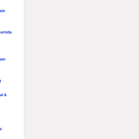
ain
arinda
han
g
ial &
i