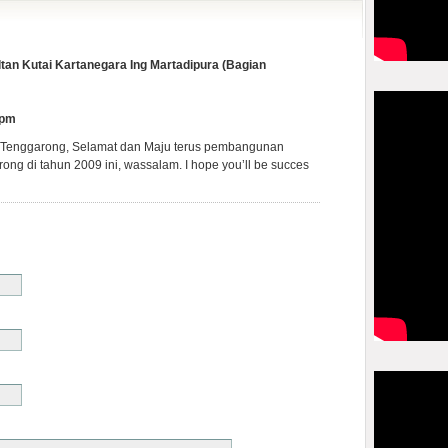
tan Kutai Kartanegara Ing Martadipura (Bagian
4 pm
di Tenggarong, Selamat dan Maju terus pembangunan
ng di tahun 2009 ini, wassalam. I hope you’ll be succes