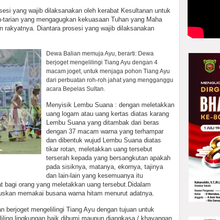
sesi yang wajib dilaksanakan oleh kerabat Kesultanan untuk
ian-tarian yang mengagugkan kekuasaan Tuhan yang Maha
rakyatnya. Diantara prosesi yang wajib dilaksanakan
Dewa Balian memuja Ayu, berarti: Dewa
berjoget mengelilingi Tiang Ayu dengan 4
macam joget, untuk menjaga pohon Tiang Ayu
dari perbuatan roh-roh jahat yang mengganggu
acara Bepelas Sultan.
Menyisik Lembu Suana : dengan meletakkan
uang logam atau uang kertas diatas karang
Lembu Suana yang ditambak dari beras
dengan 37 macam warna yang terhampar
dan dibentuk wujud Lembu Suana diatas
tikar rotan, meletakkan uang tersebut
terserah kepada yang bersangkutan apakah
pada sisiknya, matanya, ekornya, tajinya
dan lain-lain yang kesemuanya itu
t bagi orang yang meletakkan uang tersebut.Didalam
ruskan memakai busana warna hitam menurut adatnya.
berjoget mengelilingi Tiang Ayu dengan tujuan untuk
ing lingkungan baik dibumi maupun diangkasa / khayangan.