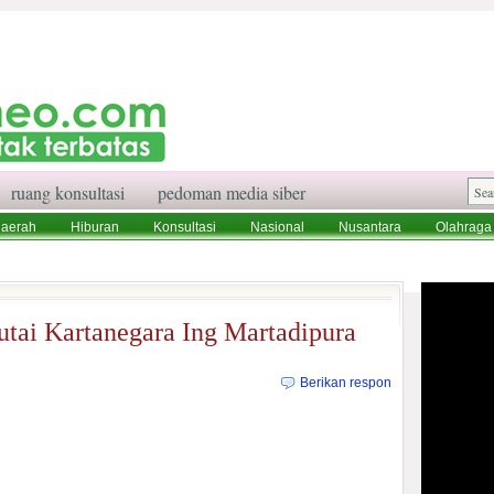
ruang konsultasi
pedoman media siber
aerah
Hiburan
Konsultasi
Nasional
Nusantara
Olahraga
aksi
Ruang Konsultasi
Tentang Kami
utai Kartanegara Ing Martadipura
Berikan respon