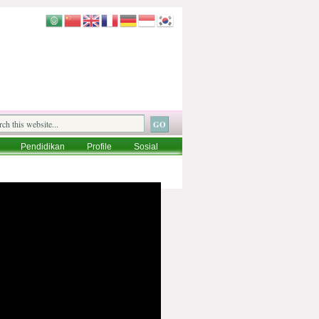
Pendidikan
Profile
Sosial