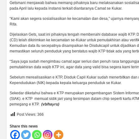
Getsmani menjawab bahwa memang pihaknya baru melaksanakan sosialisasi
pada April lalu kepada instansi terkait diantaranya Camat se Kukar.
“Kami akan segera sosialisasikan ke kecamatan dan desa,” ujarnya menyang
Rita.
Dijelaskan Gets, saat ini pihaknya tengah membenahi database wajib KTP. 
(CD) telah dikirimkan ke kecamatan se-Kukar untuk pemutakhiran atau verifik
Kemudian data itu secepatnya disampaikan ke Disdukcapil untuk dijadikan 
memastikan seluruh penduduk yang berstatus wajib KTP tidak ada yang terti
“Saya juga sudah mengimbau camat agar serius dan penuh rasa tanggung
pemutakhiran data wajib KTP ini, agar data yang valid bisa segera kami terim
Sebelum merealisasikan e KTP, Disduk Capil Kukar sudah menerbitkan dan 
Kependudukan (NIK) kepada kepala keluarga penduduk se Kukar.
Sekedar diketahui bahwa e KTP merupakan pengembangan Sistem Informas
(SIAK). e KTP memuat sidik jari yang tersimpan dalam chip seperti kartu AT
pemegang e KTP.
(vb/hayru)
Post Views:
366
Share this news