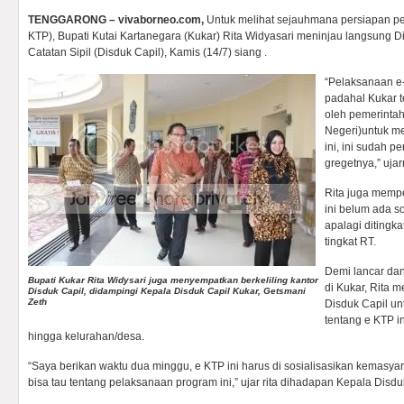
TENGGARONG – vivaborneo.com,
Untuk melihat sejauhmana persiapan pe
KTP), Bupati Kutai Kartanegara (Kukar) Rita Widyasari meninjau langsung
Catatan Sipil (Disduk Capil), Kamis (14/7) siang .
“Pelaksanaan e-
padahal Kukar t
oleh pemerintah
Negeri)untuk m
ini, ini sudah 
gregetnya,” ujar
Rita juga memp
ini belum ada s
apalagi ditingk
tingkat RT.
Demi lancar da
Bupati Kukar Rita Widysari juga menyempatkan berkeliling kantor
di Kukar, Rita 
Disduk Capil, didampingi Kepala Disduk Capil Kukar, Getsmani
Zeth
Disduk Capil un
tentang e KTP i
hingga kelurahan/desa.
“Saya berikan waktu dua minggu, e KTP ini harus di sosialisasikan kemasya
bisa tau tentang pelaksanaan program ini,” ujar rita dihadapan Kepala Disdu