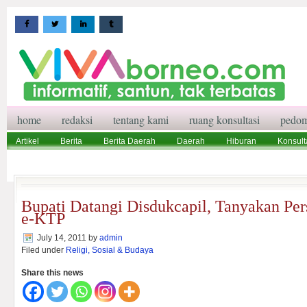
home
redaksi
tentang kami
ruang konsultasi
pedom
Artikel
Berita
Berita Daerah
Daerah
Hiburan
Konsult
Wisata
Pedoman Media Siber
Redaksi
Ruang Konsultasi
Bupati Datangi Disdukcapil, Tanyakan Pe
e-KTP
July 14, 2011
by
admin
Filed under
Religi, Sosial & Budaya
Share this news