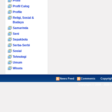
Profil
Profil Calog
Profile
Religi, Sosial &
Budaya
Samarinda
Seni
Sepakbola
Serba-Serbi
Sosial
Tehnologi
Umum
Wisata
News Feed
Comments
Copyright ©
Copyright © 2008 - 2026 V