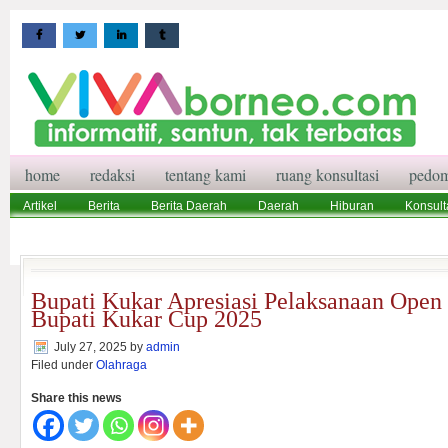
home
redaksi
tentang kami
ruang konsultasi
pedom
Artikel
Berita
Berita Daerah
Daerah
Hiburan
Konsult
Wisata
Pedoman Media Siber
Redaksi
Ruang Konsultasi
Bupati Kukar Apresiasi Pelaksanaan Open
Bupati Kukar Cup 2025
July 27, 2025
by
admin
Filed under
Olahraga
Share this news