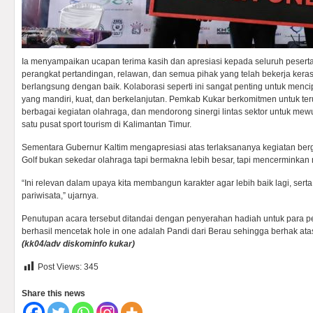
Ia menyampaikan ucapan terima kasih dan apresiasi kepada seluruh peserta, 
perangkat pertandingan, relawan, dan semua pihak yang telah bekerja keras
berlangsung dengan baik. Kolaborasi seperti ini sangat penting untuk menc
yang mandiri, kuat, dan berkelanjutan. Pemkab Kukar berkomitmen untuk t
berbagai kegiatan olahraga, dan mendorong sinergi lintas sektor untuk me
satu pusat sport tourism di Kalimantan Timur.
Sementara Gubernur Kaltim mengapresiasi atas terlaksananya kegiatan ber
Golf bukan sekedar olahraga tapi bermakna lebih besar, tapi mencerminkan n
“Ini relevan dalam upaya kita membangun karakter agar lebih baik lagi, sert
pariwisata,” ujarnya.
Penutupan acara tersebut ditandai dengan penyerahan hadiah untuk para
berhasil mencetak hole in one adalah Pandi dari Berau sehingga berhak atas
(kk04/adv diskominfo kukar)
Post Views:
345
Share this news