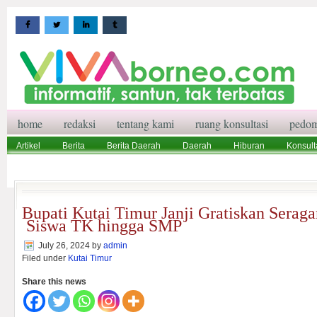
home
redaksi
tentang kami
ruang konsultasi
pedom
Artikel
Berita
Berita Daerah
Daerah
Hiburan
Konsult
Wisata
Pedoman Media Siber
Redaksi
Ruang Konsultasi
Bupati Kutai Timur Janji Gratiskan Sera
Siswa TK hingga SMP
July 26, 2024
by
admin
Filed under
Kutai Timur
Share this news