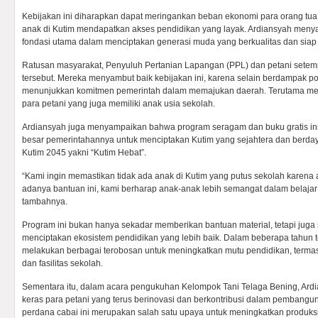
Kebijakan ini diharapkan dapat meringankan beban ekonomi para orang t
anak di Kutim mendapatkan akses pendidikan yang layak. Ardiansyah meny
fondasi utama dalam menciptakan generasi muda yang berkualitas dan siap
Ratusan masyarakat, Penyuluh Pertanian Lapangan (PPL) dan petani setemp
tersebut. Mereka menyambut baik kebijakan ini, karena selain berdampak pos
menunjukkan komitmen pemerintah dalam memajukan daerah. Terutama m
para petani yang juga memiliki anak usia sekolah.
Ardiansyah juga menyampaikan bahwa program seragam dan buku gratis ini
besar pemerintahannya untuk menciptakan Kutim yang sejahtera dan berday
Kutim 2045 yakni “Kutim Hebat”.
“Kami ingin memastikan tidak ada anak di Kutim yang putus sekolah karen
adanya bantuan ini, kami berharap anak-anak lebih semangat dalam belajar 
tambahnya.
Program ini bukan hanya sekadar memberikan bantuan material, tetapi juga 
menciptakan ekosistem pendidikan yang lebih baik. Dalam beberapa tahun te
melakukan berbagai terobosan untuk meningkatkan mutu pendidikan, termas
dan fasilitas sekolah.
Sementara itu, dalam acara pengukuhan Kelompok Tani Telaga Bening, Ardi
keras para petani yang terus berinovasi dan berkontribusi dalam pemban
perdana cabai ini merupakan salah satu upaya untuk meningkatkan produksi