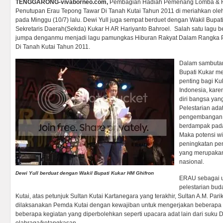
TENGGARONG-vivaborneo.com,
Pembagian Hadiah Pemenang Lomba & H
Penutupan Erau Tepong Tawar Di Tanah Kutai Tahun 2011 di meriahkan oleh
pada Minggu (10/7) lalu. Dewi Yull juga sempat berduet dengan Wakil Bupa
Sekretaris Daerah(Sekda) Kukar H AR Hariyanto Bahroel. Salah satu lagu b
jumpa denganmu menjadi lagu pamungkas Hiburan Rakyat Dalam Rangka 
Di Tanah Kutai Tahun 2011.
Dalam sambutan
Bupati Kukar m
penting bagi Kuk
Indonesia, karen
diri bangsa yang
Pelestarian ad
pengembangan p
berdampak pada
Maka potensi w
peningkatan pen
yang merupakan
nasional.
Dewi Yull berduat dengan Wakil Bupati Kukar HM Ghifron
ERAU sebagai u
pelestarian bu
Kutai, atas petunjuk Sultan Kutai Kartanegara yang terakhir, Sultan A.M. Pari
dilaksanakan Pemda Kutai dengan kewajiban untuk mengerjakan beberapa up
beberapa kegiatan yang diperbolehkan seperti upacara adat lain dari suku 