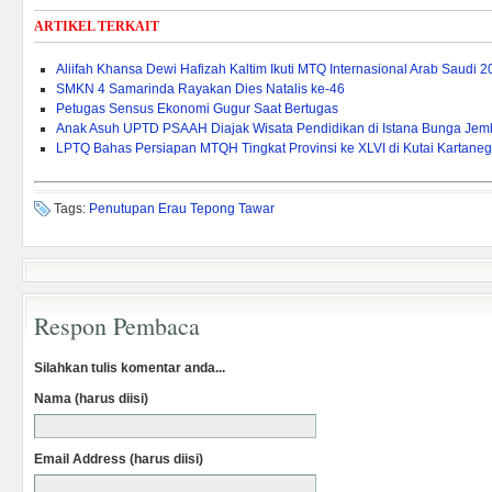
ARTIKEL TERKAIT
Aliifah Khansa Dewi Hafizah Kaltim Ikuti MTQ Internasional Arab Saudi 
SMKN 4 Samarinda Rayakan Dies Natalis ke-46
Petugas Sensus Ekonomi Gugur Saat Bertugas
Anak Asuh UPTD PSAAH Diajak Wisata Pendidikan di Istana Bunga Je
LPTQ Bahas Persiapan MTQH Tingkat Provinsi ke XLVI di Kutai Kartane
Tags:
Penutupan Erau Tepong Tawar
Respon Pembaca
Silahkan tulis komentar anda...
Nama (harus diisi)
Email Address (harus diisi)