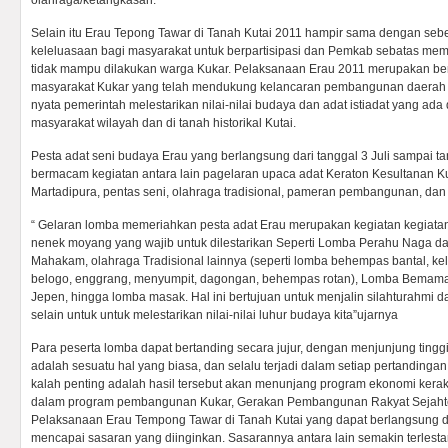
olahraga/ketangkasan.
Selain itu Erau Tepong Tawar di Tanah Kutai 2011 hampir sama dengan seb
keleluasaan bagi masyarakat untuk berpartisipasi dan Pemkab sebatas mem
tidak mampu dilakukan warga Kukar. Pelaksanaan Erau 2011 merupakan be
masyarakat Kukar yang telah mendukung kelancaran pembangunan daerah i
nyata pemerintah melestarikan nilai-nilai budaya dan adat istiadat yang a
masyarakat wilayah dan di tanah historikal Kutai.
Pesta adat seni budaya Erau yang berlangsung dari tanggal 3 Juli sampai ta
bermacam kegiatan antara lain pagelaran upaca adat Keraton Kesultanan Ku
Martadipura, pentas seni, olahraga tradisional, pameran pembangunan, dan 
“ Gelaran lomba memeriahkan pesta adat Erau merupakan kegiatan kegiatan 
nenek moyang yang wajib untuk dilestarikan Seperti Lomba Perahu Naga da
Mahakam, olahraga Tradisional lainnya (seperti lomba behempas bantal, ke
belogo, enggrang, menyumpit, dagongan, behempas rotan), Lomba Bemamai
Jepen, hingga lomba masak. Hal ini bertujuan untuk menjalin silahturahmi d
selain untuk untuk melestarikan nilai-nilai luhur budaya kita”ujarnya
Para peserta lomba dapat bertanding secara jujur, dengan menjunjung tinggi
adalah sesuatu hal yang biasa, dan selalu terjadi dalam setiap pertandinga
kalah penting adalah hasil tersebut akan menunjang program ekonomi kera
dalam program pembangunan Kukar, Gerakan Pembangunan Rakyat Sejahte
Pelaksanaan Erau Tempong Tawar di Tanah Kutai yang dapat berlangsung d
mencapai sasaran yang diinginkan. Sasarannya antara lain semakin terlesta