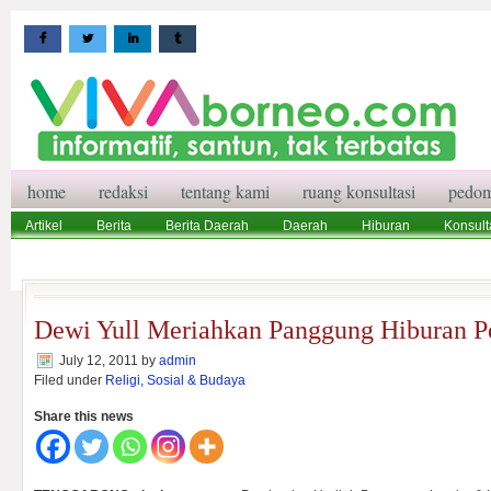
home
redaksi
tentang kami
ruang konsultasi
pedom
Artikel
Berita
Berita Daerah
Daerah
Hiburan
Konsult
Wisata
Pedoman Media Siber
Redaksi
Ruang Konsultasi
Dewi Yull Meriahkan Panggung Hiburan P
July 12, 2011
by
admin
Filed under
Religi, Sosial & Budaya
Share this news