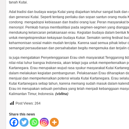
tanah Kutai.
Adat tradisi dan budaya warga Kutai yang diajarkan leluhur sangat baik dan
dan generasi Kutai. Seperti tentang perilaku dan sopan santun orang muda K
condong mengadopsi kebiasaan dan tradisi orang luar. Peran masyarakat b
menonjol. Pemkab hanya memfasilitasi pada segmen-segmen yang diangga
mendukung kelancaran pelaksanaan erau. Kegiatan budaya dalam bentuk f
untuk mengekspresikan kekayaan budaya Kukar. Semakin sering festival b
keharmonisan sosial makin mudah tercipta. Karena saat semua pihak lebur 
semangat persaudaraan dan persahabatan begitu mengemuka dan terjalin
ia juga mengatakan Penyelenggaraan Erau oleh masyarakat Tenggarong tid
nilai-nilai luhur bangsa Indonesia, akan tetapi juga untuk memperkenalkan p
Kartanegara. Erau merupakan wujud rasa syukur masyarakat Kutai Kartane
dalam melakukan kegiatan pembangunan. Pelaksanaan Erau diharapkan dapa
menjual dan memperkenalkan potensi wisata Kutai Kartanegara. Erau selalu 
Kutai Kartanegara setiap tahun, karena memang sudah masuk dalam kalender
Erau ini merupakan sebuah peristiwa yang telah menjadi kebanggaan masya
Kalimantan Timur, Indonesia.
(vb/lina)
Post Views:
264
Share this news