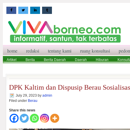
home
redaksi
tentang kami
ruang konsultasi
pedom
Artikel
Berita
Berita Daerah
Daerah
Hiburan
Konsult
Wisata
Pedoman Media Siber
Redaksi
Ruang Konsultasi
DPK Kaltim dan Dispusip Berau Sosialisa
July 29, 2023
by
admin
Filed under
Berau
Share this news