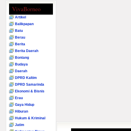
VivaBorneo
Artikel
Balikpapan
Batu
Berau
Berita
Berita Daerah
Bontang
Budaya
Daerah
DPRD Kaltim
DPRD Samarinda
Ekonomi & Bisnis
Erau
Gaya Hidup
Hiburan
Hukum & Kriminal
Jatim