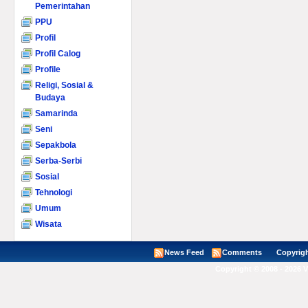
Pemerintahan
PPU
Profil
Profil Calog
Profile
Religi, Sosial &
Budaya
Samarinda
Seni
Sepakbola
Serba-Serbi
Sosial
Tehnologi
Umum
Wisata
News Feed
Comments
Copyright ©
Copyright © 2008 - 2026 V