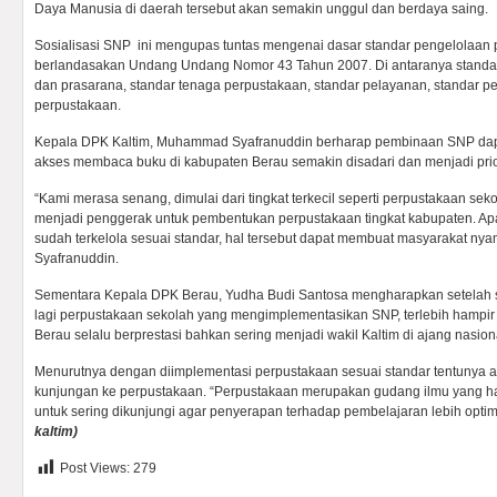
Daya Manusia di daerah tersebut akan semakin unggul dan berdaya saing.
Sosialisasi SNP ini mengupas tuntas mengenai dasar standar pengelolaan
berlandasakan Undang Undang Nomor 43 Tahun 2007. Di antaranya standar 
dan prasarana, standar tenaga perpustakaan, standar pelayanan, standar 
perpustakaan.
Kepala DPK Kaltim, Muhammad Syafranuddin berharap pembinaan SNP da
akses membaca buku di kabupaten Berau semakin disadari dan menjadi prio
“Kami merasa senang, dimulai dari tingkat terkecil seperti perpustakaan seko
menjadi penggerak untuk pembentukan perpustakaan tingkat kabupaten. Ap
sudah terkelola sesuai standar, hal tersebut dapat membuat masyarakat n
Syafranuddin.
Sementara Kepala DPK Berau, Yudha Budi Santosa mengharapkan setelah sos
lagi perpustakaan sekolah yang mengimplementasikan SNP, terlebih hampir 
Berau selalu berprestasi bahkan sering menjadi wakil Kaltim di ajang nasion
Menurutnya dengan diimplementasi perpustakaan sesuai standar tentunya 
kunjungan ke perpustakaan. “Perpustakaan merupakan gudang ilmu yang ha
untuk sering dikunjungi agar penyerapan terhadap pembelajaran lebih opti
kaltim
)
Post Views:
279