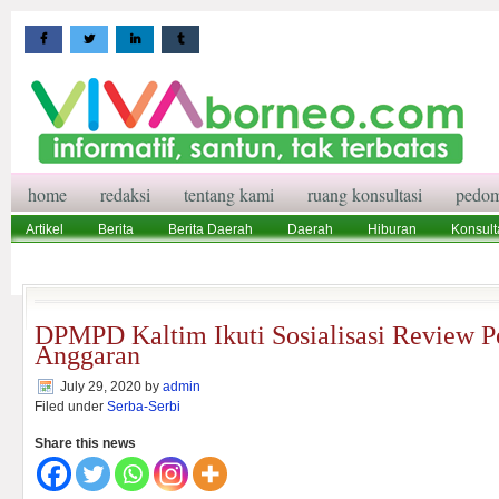
home
redaksi
tentang kami
ruang konsultasi
pedom
Artikel
Berita
Berita Daerah
Daerah
Hiburan
Konsult
Wisata
Pedoman Media Siber
Redaksi
Ruang Konsultasi
DPMPD Kaltim Ikuti Sosialisasi Review P
Anggaran
July 29, 2020
by
admin
Filed under
Serba-Serbi
Share this news