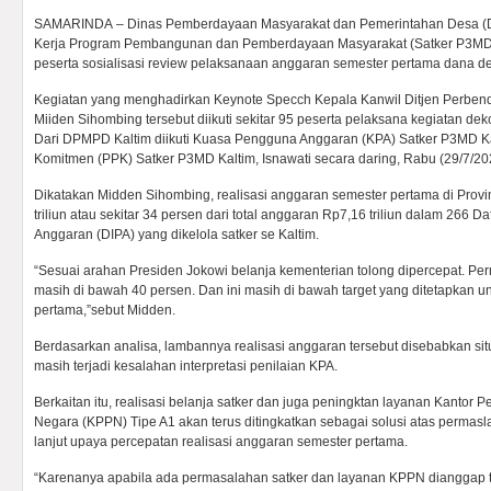
SAMARINDA – Dinas Pemberdayaan Masyarakat dan Pemerintahan Desa (D
Kerja Program Pembangunan dan Pemberdayaan Masyarakat (Satker P3MD) 
peserta sosialisasi review pelaksanaan anggaran semester pertama dana de
Kegiatan yang menghadirkan Keynote Specch Kepala Kanwil Ditjen Perbend
Miiden Sihombing tersebut diikuti sekitar 95 peserta pelaksana kegiatan deko
Dari DPMPD Kaltim diikuti Kuasa Pengguna Anggaran (KPA) Satker P3MD Ka
Komitmen (PPK) Satker P3MD Kaltim, Isnawati secara daring, Rabu (29/7/20
Dikatakan Midden Sihombing, realisasi anggaran semester pertama di Provi
triliun atau sekitar 34 persen dari total anggaran Rp7,16 triliun dalam 266 D
Anggaran (DIPA) yang dikelola satker se Kaltim.
“Sesuai arahan Presiden Jokowi belanja kementerian tolong dipercepat. Pe
masih di bawah 40 persen. Dan ini masih di bawah target yang ditetapkan un
pertama,”sebut Midden.
Berdasarkan analisa, lambannya realisasi anggaran tersebut disebabkan si
masih terjadi kesalahan interpretasi penilaian KPA.
Berkaitan itu, realisasi belanja satker dan juga peningktan layanan Kanto
Negara (KPPN) Tipe A1 akan terus ditingkatkan sebagai solusi atas permaslah
lanjut upaya percepatan realisasi anggaran semester pertama.
“Karenanya apabila ada permasalahan satker dan layanan KPPN dianggap t