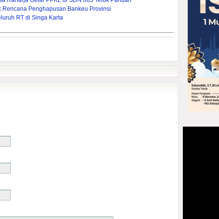
asa Raharja Gelar PPKL di SDN 005 Teluk Pandan
pak Rencana Penghapusan Bankeu Provinsi
uruh RT di Singa Karta