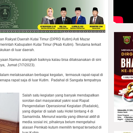
an Rakyat Daerah Kutai Timur (DPRD Kutim) Asti Mazar
erintah Kabupaten Kutai Timur (Pkab Kutim). Terutama terkait
kukan di luar daerah.
tanyaan.Namun alangkah baiknya kalau bisa dilaksanakan di sini
nya, Jumat (7/7/2023).
 dalam melaksanakan berbagai kegatan, termasuk rapat-rapat di
enapa rapat saja di luar Kutim. Padahal di Sangata tempatnya
Salah satu kegiatan yang banyak mendapatkan
sorotan dari masyarakat yakni soal Rapat
Pengendalian Operasional Kegiatan (Radalok),
yang digelar di salah satu Hotel bintang 4 di
Samarinda. Menurut wanita yang dikenal aktif di
media sosial ini, pihaknya belum mengetahui
alasan Pemkab kutum memilih tempat tersebut di
luar Kutim.