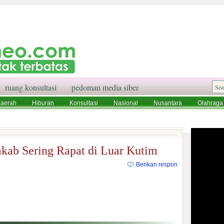
ruang konsultasi
pedoman media siber
aerah
Hiburan
Konsultasi
Nasional
Nusantara
Olahraga
aksi
Ruang Konsultasi
Tentang Kami
ab Sering Rapat di Luar Kutim
Berikan respon