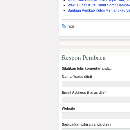
Tanamkan Budaya Tertib Sejak Dini, J
Wakil Bupati Kutai Timur Soroti Dam
Bantuan Pemkab Kutim Menjangkau Sel
Tags:
Respon Pembaca
Silahkan tulis komentar anda...
Nama (harus diisi)
Email Address (harus diisi)
Website
Sampaikan pikiran anda disini