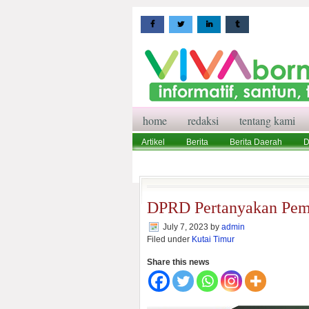
home
redaksi
tentang kami
Artikel
Berita
Berita Daerah
D
Wisata
Pedoman Media Siber
Red
DPRD Pertanyakan Pemk
July 7, 2023
by
admin
Filed under
Kutai Timur
Share this news