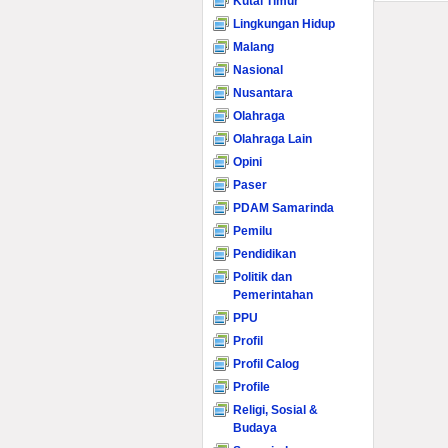
Kutai Timur
Lingkungan Hidup
Malang
Nasional
Nusantara
Olahraga
Olahraga Lain
Opini
Paser
PDAM Samarinda
Pemilu
Pendidikan
Politik dan
Pemerintahan
PPU
Profil
Profil Calog
Profile
Religi, Sosial &
Budaya