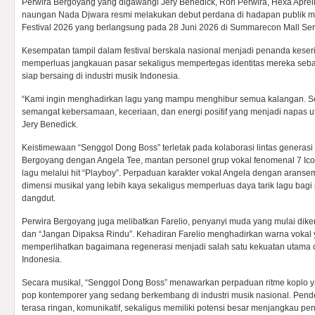
Perwira Bergoyang yang digawangi Jery Benedick, Rori Perwira, Hexa Apreli
naungan Nada Djwara resmi melakukan debut perdana di hadapan publik 
Festival 2026 yang berlangsung pada 28 Juni 2026 di Summarecon Mall Se
Kesempatan tampil dalam festival berskala nasional menjadi penanda kese
memperluas jangkauan pasar sekaligus mempertegas identitas mereka sebag
siap bersaing di industri musik Indonesia.
“Kami ingin menghadirkan lagu yang mampu menghibur semua kalangan. S
semangat kebersamaan, keceriaan, dan energi positif yang menjadi napas u
Jery Benedick.
Keistimewaan “Senggol Dong Boss” terletak pada kolaborasi lintas genera
Bergoyang dengan Angela Tee, mantan personel grup vokal fenomenal 7 Ico
lagu melalui hit “Playboy”. Perpaduan karakter vokal Angela dengan aran
dimensi musikal yang lebih kaya sekaligus memperluas daya tarik lagu bag
dangdut.
Perwira Bergoyang juga melibatkan Farelio, penyanyi muda yang mulai diken
dan “Jangan Dipaksa Rindu”. Kehadiran Farelio menghadirkan warna vokal
memperlihatkan bagaimana regenerasi menjadi salah satu kekuatan utam
Indonesia.
Secara musikal, “Senggol Dong Boss” menawarkan perpaduan ritme koplo y
pop kontemporer yang sedang berkembang di industri musik nasional. Pend
terasa ringan, komunikatif, sekaligus memiliki potensi besar menjangkau pend