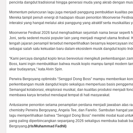
pencinta dangdut tradisional hingga generasi muda yang akrab dengan musik
Momentum peluncuran lagu juga menjadi panggung pembuktian kualitas pe
Mereka tampil penuh energi di hadapan ribuan penonton Moonverse Festiv
interaksi yang hangat melalui aksi panggung yang atraktif serta musikalitas y
Moonverse Festival 2026 turut menghadirkan sejumlah nama besar seperti
Joni, serta sederet musisi populer lain yang menjadi magnet utama festival.
tengah jajaran penampil tersebut memperlihatkan besarnya kepercayaan ind
sebagai salah satu kekuatan baru dalam ekosistem musik dangdut koplo Ind
“Kami percaya dangdut koplo terus berevolusi mengikuti perkembangan za
Boss, kami ingin membuktikan bahwa musik koplo mampu tampil modern tanp
akar budayanya,” kata Alvin Spin.
Perwira Bergoyang optimistis “Senggol Dong Boss” mampu memberikan kontri
perkembangan musik dangdut koplo sekaligus memperluas basis penggemar
Semangat kolaborasi, eksplorasi musikal, dan kualitas produksi menjadi fon
membawa karya tersebut mendapat tempat di hati masyarakat.
Antusiasme penonton selama penampilan perdana menjadi jawaban atas ra
chemistry Perwira Bergoyang, Angela Tee, dan Farelio. Sambutan hangat ya
lagu memperlihatkan bahwa “Senggol Dong Boss” memiliki modal kuat untuk
yang paling diperbincangkan sepanjang 2026 sekaligus membuka babak baru
Bergoyang
.(rls/Muhammad Fadhli)