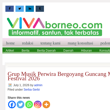
home
redaksi
tentang kami
ruang konsultasi
pedom
Artikel
Berita
Berita Daerah
Daerah
Hiburan
Konsult
Wisata
Pedoman Media Siber
Redaksi
Ruang Konsultasi
Grup Musik Perwira Bergoyang Guncang 
Festival 2026
July 1, 2026
by
admin
Filed under
Serba-Serbi
Share this news