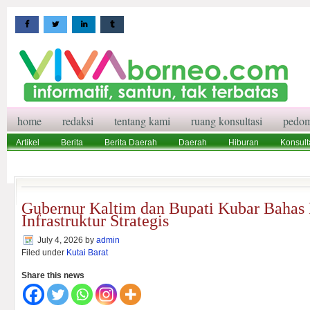
home
redaksi
tentang kami
ruang konsultasi
pedom
Artikel
Berita
Berita Daerah
Daerah
Hiburan
Konsult
Wisata
Pedoman Media Siber
Redaksi
Ruang Konsultasi
Gubernur Kaltim dan Bupati Kubar Bahas 
Infrastruktur Strategis
July 4, 2026
by
admin
Filed under
Kutai Barat
Share this news