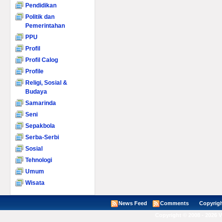
Pendidikan
Politik dan
Pemerintahan
PPU
Profil
Profil Calog
Profile
Religi, Sosial &
Budaya
Samarinda
Seni
Sepakbola
Serba-Serbi
Sosial
Tehnologi
Umum
Wisata
News Feed
Comments
Copyright ©
Copyright © 2008 - 2026 V