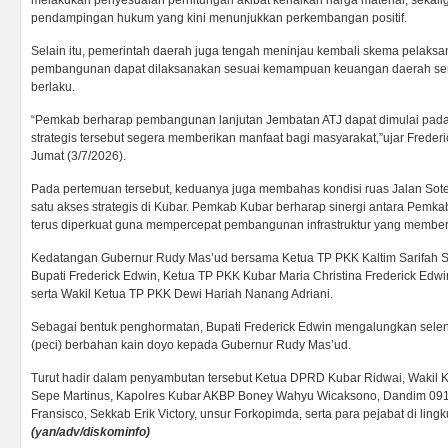
melakukan penyesuaian perhitungan akibat kenaikan harga material, sekali
pendampingan hukum yang kini menunjukkan perkembangan positif.
Selain itu, pemerintah daerah juga tengah meninjau kembali skema pelaks
pembangunan dapat dilaksanakan sesuai kemampuan keuangan daerah sert
berlaku.
“Pemkab berharap pembangunan lanjutan Jembatan ATJ dapat dimulai pad
strategis tersebut segera memberikan manfaat bagi masyarakat,”ujar Freder
Jumat (3/7/2026).
Pada pertemuan tersebut, keduanya juga membahas kondisi ruas Jalan Sot
satu akses strategis di Kubar. Pemkab Kubar berharap sinergi antara Pemk
terus diperkuat guna mempercepat pembangunan infrastruktur yang member
Kedatangan Gubernur Rudy Mas’ud bersama Ketua TP PKK Kaltim Sarifah 
Bupati Frederick Edwin, Ketua TP PKK Kubar Maria Christina Frederick Edwi
serta Wakil Ketua TP PKK Dewi Hariah Nanang Adriani.
Sebagai bentuk penghormatan, Bupati Frederick Edwin mengalungkan sele
(peci) berbahan kain doyo kepada Gubernur Rudy Mas’ud.
Turut hadir dalam penyambutan tersebut Ketua DPRD Kubar Ridwai, Wakil Ket
Sepe Martinus, Kapolres Kubar AKBP Boney Wahyu Wicaksono, Dandim 0912/
Fransisco, Sekkab Erik Victory, unsur Forkopimda, serta para pejabat di li
(yan/adv/diskominfo)