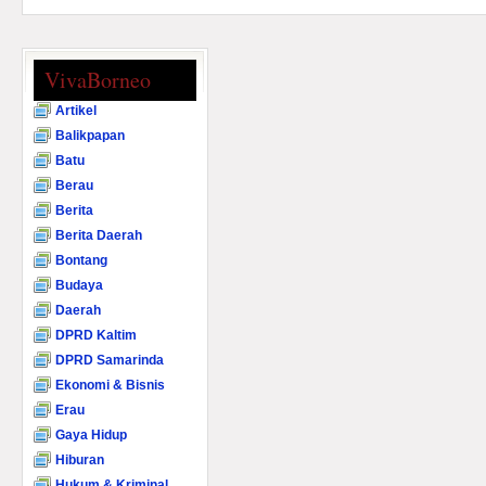
VivaBorneo
Artikel
Balikpapan
Batu
Berau
Berita
Berita Daerah
Bontang
Budaya
Daerah
DPRD Kaltim
DPRD Samarinda
Ekonomi & Bisnis
Erau
Gaya Hidup
Hiburan
Hukum & Kriminal