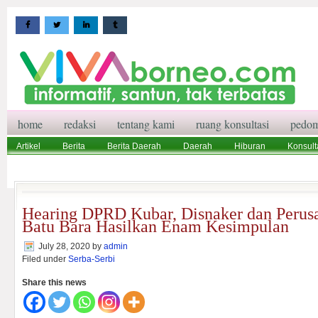
home
redaksi
tentang kami
ruang konsultasi
pedom
Artikel
Berita
Berita Daerah
Daerah
Hiburan
Konsult
Wisata
Pedoman Media Siber
Redaksi
Ruang Konsultasi
Hearing DPRD Kubar, Disnaker dan Peru
Batu Bara Hasilkan Enam Kesimpulan
July 28, 2020
by
admin
Filed under
Serba-Serbi
Share this news