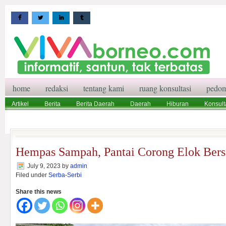
home
redaksi
tentang kami
ruang konsultasi
pedom
Artikel
Berita
Berita Daerah
Daerah
Hiburan
Konsult
Wisata
Pedoman Media Siber
Redaksi
Ruang Konsultasi
Hempas Sampah, Pantai Corong Elok Bers
July 9, 2023
by
admin
Filed under
Serba-Serbi
Share this news