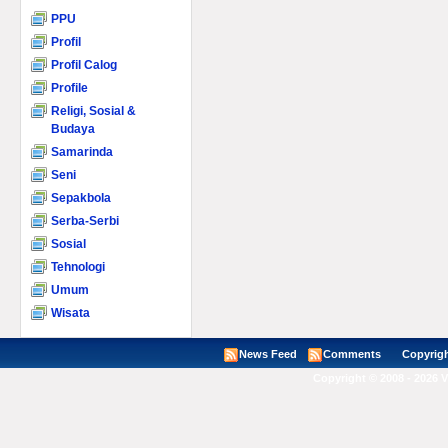
PPU
Profil
Profil Calog
Profile
Religi, Sosial &
Budaya
Samarinda
Seni
Sepakbola
Serba-Serbi
Sosial
Tehnologi
Umum
Wisata
News Feed
Comments
Copyright ©
Copyright © 2008 - 2026 V