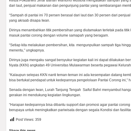
Ketua Pokdarwis Sinar Bahari Wantono Mustofa mengatakan sampah yang a
dari laut, penjual makanan dan pengunjung pantai yang sembarangan me
“Sampah di pantai ini 70 persen berasal dari laut dan 30 persen dari penjua
yang akraab disapa Iwan.
Dirinya menambahkan titik pembersihan yang diutamakan terletak pada titik 
masuk pantai corong dengan volume samapah yang beragam.
“Setiap kita melakukan pembersihan, kita mengunpulkan sampah tiga hingga
menentu,” ungkapnya.
Dirinya juga mengaku sangat bersyukur kegiatan kali ini dapat dilakukan b
Nyata (KKN) angkatan 49 Universitas Mulawarman beserta pegawai Kelura
“Kalaupun selepas KKN nanti teman-teman ini ada kesempatan datang kembal
bisa bertukat pendapat untuk kedepannya pengelolaan Pantai Corong ini,” h
Senada dengan Iwan, Lurah Tanjung Tengah Saiful Bahri menyambut hangat
gerakan ini mendukung kegiatan lingkungan.
“Harapan kedepannya bisa dibantu support dan promosi agar pantai coron
berupaya untuk meningkatkan pariwisata dengan segala Kondisi dan fasilita
Post Views:
359
Share this news