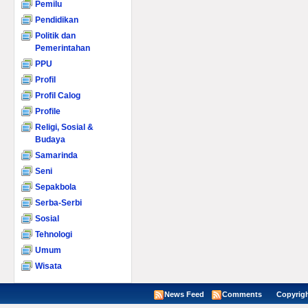
Pemilu
Pendidikan
Politik dan
Pemerintahan
PPU
Profil
Profil Calog
Profile
Religi, Sosial &
Budaya
Samarinda
Seni
Sepakbola
Serba-Serbi
Sosial
Tehnologi
Umum
Wisata
News Feed
Comments
Copyright ©