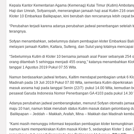
Kepala Kantor Kementarian Agama (Kemenag) Kutai Timur (Kutim) Ambotan
Haji dan Umrah, Sofyansyah, menerangkan jamaah haji asal Kutim 216 or
Kloter 10 Embarkasi Balikpapan, kini berubah dan rencananya lebih cepat b
“Perubahan terjadi karena adanya perubahan jadwal penerbangan setelah t
terangnya.
Sofyan menambahkan, sebelumnya dalam pembagian kloter Embarkasi Balik
melayani jamaah Kaltim, Kaltara, Sulteng, dan Sulut yang totalnya mencapa
“Sebelumnya Kutim di Kloter 10 bersama jamaah asal Paser sebanyak 254 
orang ditambah 5 sehingga menjadi 455 orang,” katanya menambahkan Klot
tanggal 1 Agustus 2019 Pukul 07.55 Wita.
Namun berdasarkan jadwal terbaru, Kaltim mendapat pembagian untuk 6 Klot
Madinah pada 19 Juli 2019 Pukul 07.00 Wita, sementara Kutim diperkirakan 
masuk asrama haji pada tanggal Senin (22/7) pukul 14.00 Wita, kemudian 
pesawat Garuda Indonesia Nomor Penerbangan GA 4103 pada pukul 14.30 W
Adanya perubahan jadwal pemberangkatan, menurut Sofyan otomatis jamaah
maju 10 hari, namun tidak merubah status Kutim masuk dalam gelombang du
Balikpapan – Jeddah – Makkah, Arafah, Mina – Makkah dan Madinah kembal
“Kami masih menunggu informasi kepastian pembagian kloter kemungkinan
namun kami memperkirakan Kutim masuk Kloter 5, sedangkan Kloter 1 dan