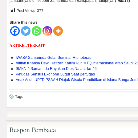
jamaahnya utuh seperti Samarinda dan Balikpapan,” tutupnya.
(
*/hm13)
Post Views:
377
Share this news
ARTIKEL TERKAIT
IWABA Samarinda Gelar Seminar Hipnoterapi
Aliifah Khansa Dewi Hafizah Kaltim Ikuti MTQ Internasional Arab Saudi 
SMKN 4 Samarinda Rayakan Dies Natalis ke-46
Petugas Sensus Ekonomi Gugur Saat Bertugas
Anak Asuh UPTD PSAAH Diajak Wisata Pendidikan di Istana Bunga Je
Tags:
Respon Pembaca