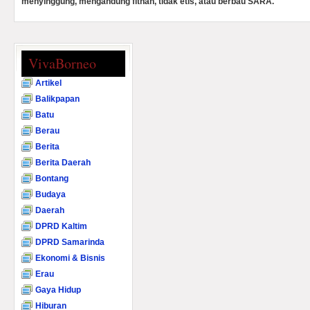
menyinggung, mengandung fitnah, tidak etis, atau berbau SARA.
VivaBorneo
Artikel
Balikpapan
Batu
Berau
Berita
Berita Daerah
Bontang
Budaya
Daerah
DPRD Kaltim
DPRD Samarinda
Ekonomi & Bisnis
Erau
Gaya Hidup
Hiburan