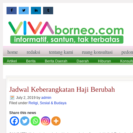
home
redaksi
tentang kami
ruang konsultasi
pedom
Artikel
Berita
Berita Daerah
Daerah
Hiburan
Konsult
Wisata
Pedoman Media Siber
Redaksi
Ruang Konsultasi
Jadwal Keberangkatan Haji Berubah
July 2, 2019
by
admin
Filed under
Religi, Sosial & Budaya
Share this news