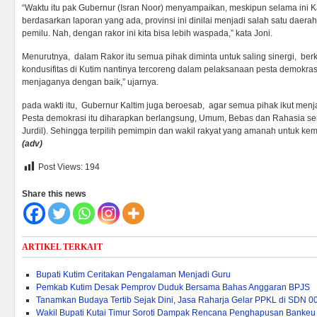
“Waktu itu pak Gubernur (Isran Noor) menyampaikan, meskipun selama ini Kal
berdasarkan laporan yang ada, provinsi ini dinilai menjadi salah satu dae
pemilu. Nah, dengan rakor ini kita bisa lebih waspada,” kata Joni.
Menurutnya, dalam Rakor itu semua pihak diminta untuk saling sinergi, ber
kondusifitas di Kutim nantinya tercoreng dalam pelaksanaan pesta demokras
menjaganya dengan baik,” ujarnya.
pada wakti itu, Gubernur Kaltim juga beroesab, agar semua pihak ikut men
Pesta demokrasi itu diharapkan berlangsung, Umum, Bebas dan Rahasia sert
Jurdil). Sehingga terpilih pemimpin dan wakil rakyat yang amanah untuk k
(adv)
Post Views:
194
Share this news
ARTIKEL TERKAIT
Bupati Kutim Ceritakan Pengalaman Menjadi Guru
Pemkab Kutim Desak Pemprov Duduk Bersama Bahas Anggaran BPJS
Tanamkan Budaya Tertib Sejak Dini, Jasa Raharja Gelar PPKL di SDN 0
Wakil Bupati Kutai Timur Soroti Dampak Rencana Penghapusan Bankeu 