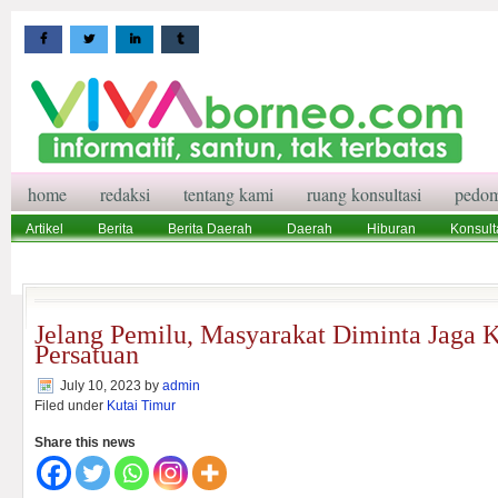
home
redaksi
tentang kami
ruang konsultasi
pedom
Artikel
Berita
Berita Daerah
Daerah
Hiburan
Konsult
Wisata
Pedoman Media Siber
Redaksi
Ruang Konsultasi
Jelang Pemilu, Masyarakat Diminta Jaga K
Persatuan
July 10, 2023
by
admin
Filed under
Kutai Timur
Share this news