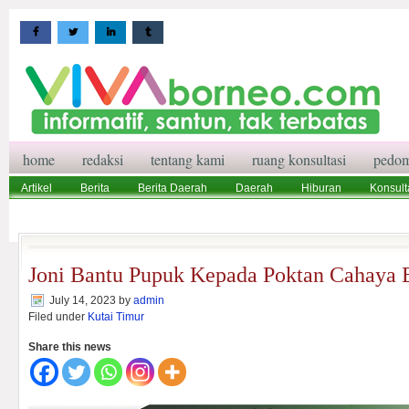
home
redaksi
tentang kami
ruang konsultasi
pedom
Artikel
Berita
Berita Daerah
Daerah
Hiburan
Konsult
Wisata
Pedoman Media Siber
Redaksi
Ruang Konsultasi
Joni Bantu Pupuk Kepada Poktan Cahaya 
July 14, 2023
by
admin
Filed under
Kutai Timur
Share this news