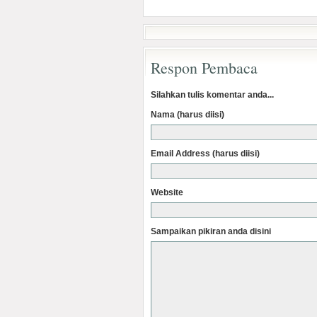
Respon Pembaca
Silahkan tulis komentar anda...
Nama (harus diisi)
Email Address (harus diisi)
Website
Sampaikan pikiran anda disini