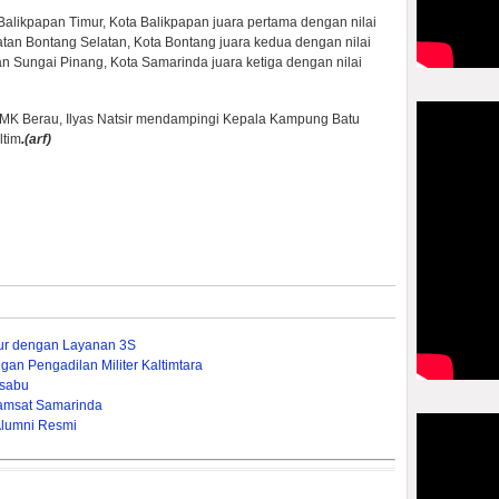
Balikpapan Timur, Kota Balikpapan juara pertama dengan nilai
an Bontang Selatan, Kota Bontang juara kedua dengan nilai
n Sungai Pinang, Kota Samarinda juara ketiga dengan nilai
MK Berau, Ilyas Natsir mendampingi Kepala Kampung Batu
ltim
.(arf)
mur dengan Layanan 3S
gan Pengadilan Militer Kaltimtara
-sabu
amsat Samarinda
Alumni Resmi