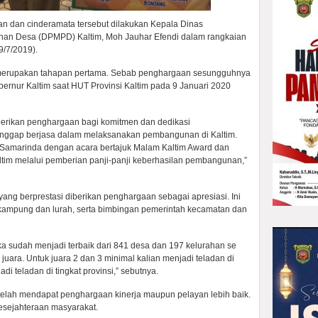
 dan cinderamata tersebut dilakukan Kepala Dinas
an Desa (DPMPD) Kaltim, Moh Jauhar Efendi dalam rangkaian
9/7/2019).
i merupakan tahapan pertama. Sebab penghargaan sesungguhnya
ubernur Kaltim saat HUT Provinsi Kaltim pada 9 Januari 2020
erikan penghargaan bagi komitmen dan dedikasi
ianggap berjasa dalam melaksanakan pembangunan di Kaltim.
 Samarinda dengan acara bertajuk Malam Kaltim Award dan
im melalui pemberian panji-panji keberhasilan pembangunan,”
ang berprestasi diberikan penghargaan sebagai apresiasi. Ini
 kampung dan lurah, serta bimbingan pemerintah kecamatan dan
ka sudah menjadi terbaik dari 841 desa dan 197 kelurahan se
h juara. Untuk juara 2 dan 3 minimal kalian menjadi teladan di
di teladan di tingkat provinsi,” sebutnya.
etelah mendapat penghargaan kinerja maupun pelayan lebih baik.
sejahteraan masyarakat.