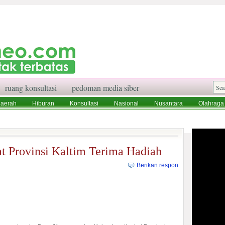
ruang konsultasi
pedoman media siber
aerah
Hiburan
Konsultasi
Nasional
Nusantara
Olahraga
aksi
Ruang Konsultasi
Tentang Kami
t Provinsi Kaltim Terima Hadiah
Berikan respon