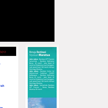
neo
n
rah