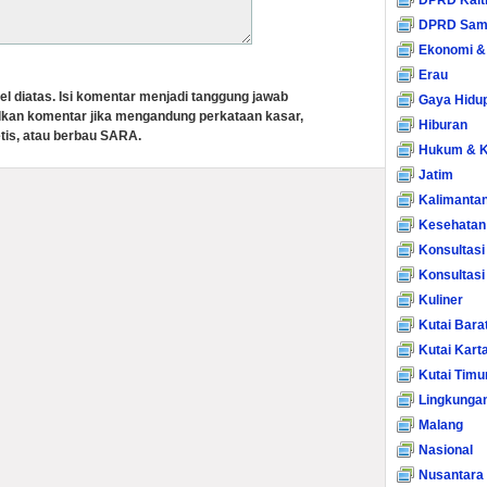
DPRD Kalt
DPRD Sam
Ekonomi &
Erau
el diatas. Isi komentar menjadi tanggung jawab
Gaya Hidu
lkan komentar jika mengandung perkataan kasar,
Hiburan
tis, atau berbau SARA.
Hukum & K
Jatim
Kalimanta
Kesehatan
Konsultasi
Konsultas
Kuliner
Kutai Bara
Kutai Kart
Kutai Timu
Lingkunga
Malang
Nasional
Nusantara