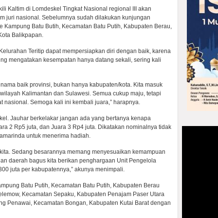
kili Kaltim di Lomdeskel Tingkat Nasional regional III akan
im juri nasional. Sebelumnya sudah dilakukan kunjungan
at ke Kampung Batu Butih, Kecamatan Batu Putih, Kabupaten Berau,
Kota Balikpapan.
elurahan Teritip dapat mempersiapkan diri dengan baik, karena
ing mengatakan kesempatan hanya datang sekali, sering kali
nama baik provinsi, bukan hanya kabupaten/kota. Kita masuk
 di wilayah Kalimantan dan Sulawesi. Semua cukup maju, tetapi
gkat nasional. Semoga kali ini kembali juara,” harapnya.
kel. Jauhar berkelakar jangan ada yang bertanya kenapa
uara 2 Rp5 juta, dan Juara 3 Rp4 juta. Dikatakan nominalnya tidak
Samarinda untuk menerima hadiah.
tian kita. Sedang besarannya memang menyesuaikan kemampuan
an daerah bagus kita berikan penghargaan Unit Pengelola
300 juta per kabupatennya,” akunya menimpali.
ampung Batu Putih, Kecamatan Batu Putih, Kabupaten Berau
 Telemow, Kecamatan Sepaku, Kabupaten Penajam Paser Utara
ung Penawai, Kecamatan Bongan, Kabupaten Kutai Barat dengan