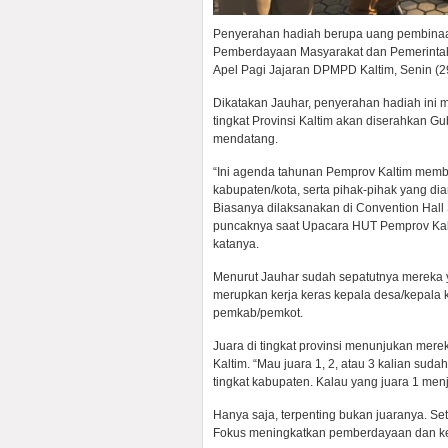
Penyerahan hadiah berupa uang pembinaan
Pemberdayaan Masyarakat dan Pemerintah
Apel Pagi Jajaran DPMPD Kaltim, Senin (2
Dikatakan Jauhar, penyerahan hadiah in
tingkat Provinsi Kaltim akan diserahkan G
mendatang.
“Ini agenda tahunan Pemprov Kaltim memb
kabupaten/kota, serta pihak-pihak yang d
Biasanya dilaksanakan di Convention Hall
puncaknya saat Upacara HUT Pemprov Kalt
katanya.
Menurut Jauhar sudah sepatutnya mereka y
merupkan kerja keras kepala desa/kepala
pemkab/pemkot.
Juara di tingkat provinsi menunjukan mere
Kaltim. “Mau juara 1, 2, atau 3 kalian suda
tingkat kabupaten. Kalau yang juara 1 menja
Hanya saja, terpenting bukan juaranya. S
Fokus meningkatkan pemberdayaan dan ke