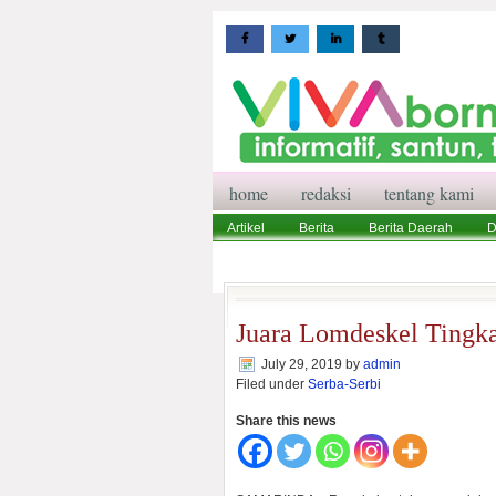
home
redaksi
tentang kami
Artikel
Berita
Berita Daerah
D
Wisata
Pedoman Media Siber
Red
Juara Lomdeskel Tingka
July 29, 2019
by
admin
Filed under
Serba-Serbi
Share this news