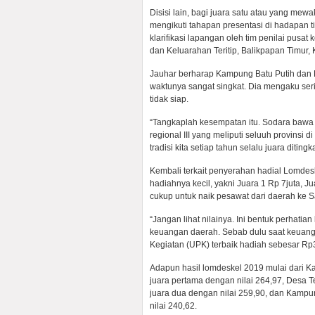
Disisi lain, bagi juara satu atau yang mewa
mengikuti tahapan presentasi di hadapan t
klarifikasi lapangan oleh tim penilai pus
dan Keluarahan Teritip, Balikpapan Timur, 
Jauhar berharap Kampung Batu Putih dan K
waktunya sangat singkat. Dia mengaku ser
tidak siap.
“Tangkaplah kesempatan itu. Sodara bawa 
regional III yang meliputi seluuh provinsi
tradisi kita setiap tahun selalu juara ditin
Kembali terkait penyerahan hadial Lomdes
hadiahnya kecil, yakni Juara 1 Rp 7juta, J
cukup untuk naik pesawat dari daerah ke 
“Jangan lihat nilainya. Ini bentuk perha
keuangan daerah. Sebab dulu saat keuang
Kegiatan (UPK) terbaik hadiah sebesar Rp
Adapun hasil lomdeskel 2019 mulai dari K
juara pertama dengan nilai 264,97, Desa
juara dua dengan nilai 259,90, dan Kamp
nilai 240,62.