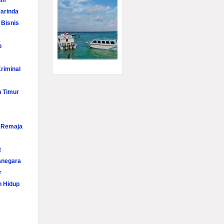
im
arinda
 Bisnis
p
riminal
n Timur
i Remaja
t
anegara
r
n Hidup