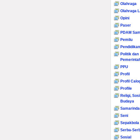
Olahraga
Olahraga L
Opini
Paser
PDAM Sam
Pemilu
Pendidikan
Politik dan
Pemerinta
PPU
Profil
Profil Calo
Profile
Religi, Sos
Budaya
Samarinda
Seni
Sepakbola
Serba-Serb
Sosial