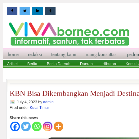
home
redaksi
tentang kami
ruang konsultasi
pedom
Artikel
Berita
Berita Daerah
Daerah
Hiburan
Konsult
Wisata
Pedoman Media Siber
Redaksi
Ruang Konsultasi
KBN Bisa Dikembangkan Menjadi Destina
July 4, 2023
by
admin
Filed under
Kutai Timur
Share this news