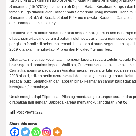
SAMARINDA – Evaluasi Desk Pilkada Gubernur Kaltim 2018 yang diselengga
Samarinda (16/7/2018) dipimpin oleh Kepala Badan Kesatuan Bangsa dan Pol
tersebut juga dihadiri oleh Dandenpom Samarinda, yang mewakili Dandim 0
Samarinda, Staf Ahli, Kepala Satpol PP, yang mewakili Bappeda, Camat dan
dan undangan terkait lainnya.
“Evaluasi secara umum sudah berjalan dengan baik, namun ada beberapa hal
dilapangan ada yang belum dipahami oleh petugas di lapangan seperti cont
pengisian formilir di beberapa tempat. Hal tersebut harus segera diantisipa
2019 kita akan menghadapi Pilpres dan Pilcaleg,” terang Tejo.
Diharapkan Tejo, tiap kecamatan membuat laporan secara tertulis kepada 
bisa segera dilaporkan kepada Walikota, Gubernur serta pihak – pihak terkai
Camat harapannya pada bulan Agustus laporan secara tertulis sudah selesai
2018 bisa dijadikan berita acara sesuai dari masing – masing laporan kelu
sebagai bukti. Sedangkan dari laporan pihak keamanan sangat baik tidak ada
kewajaran,” tambahnya.
Untuk menghadapi Pilpres dan Pilcaleg mendatang dukungan sarana dan p
dirapatkan lagi dengan Bappeda karena menyangkut anggaran.
(*/Kf5)
Post Views:
222
Share this news