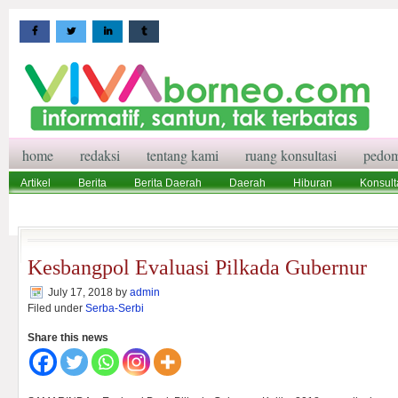
home
redaksi
tentang kami
ruang konsultasi
pedom
Artikel
Berita
Berita Daerah
Daerah
Hiburan
Konsult
Wisata
Pedoman Media Siber
Redaksi
Ruang Konsultasi
Kesbangpol Evaluasi Pilkada Gubernur
July 17, 2018
by
admin
Filed under
Serba-Serbi
Share this news