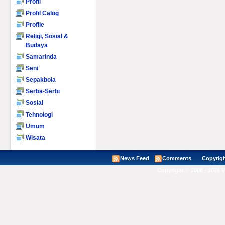
Profil
Profil Calog
Profile
Religi, Sosial &
Budaya
Samarinda
Seni
Sepakbola
Serba-Serbi
Sosial
Tehnologi
Umum
Wisata
News Feed
Comments
Copyright ©
Copyright © 2008 - 2026 V