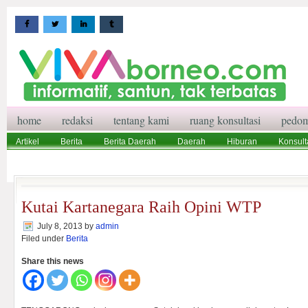
home
redaksi
tentang kami
ruang konsultasi
pedom
Artikel
Berita
Berita Daerah
Daerah
Hiburan
Konsult
Wisata
Pedoman Media Siber
Redaksi
Ruang Konsultasi
Kutai Kartanegara Raih Opini WTP
July 8, 2013
by
admin
Filed under
Berita
Share this news