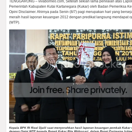
TENGGARONG – vivaborneo.com, Setelah sekian lama penilaian atas Lap
Pemerintah Kabupaten Kutai Kartanegara (Kukar) oleh Badan Pemeriksa K
Opini Disclaimer. Ahirnya pada Senin (8/7) pagi merupakan hari yang bers
meraih hasil laporan keuangan 2012 dengan predikat langsung mendapat o
(WTP).
Kepala BPK RI Rizal Djalil saat menyerahkan hasil laporan keuangan pemkab Kukar 
dengan Opini WTP kepada Bupati Kukar Rita Widyasari, dalam Rapat Paripurna Ist