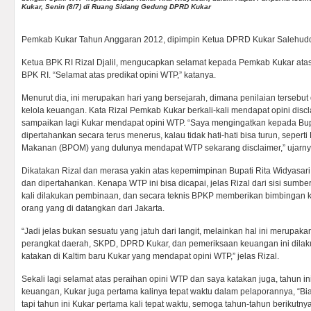
Kukar, Senin (8/7) di Ruang Sidang Gedung DPRD Kukar
Pemkab Kukar Tahun Anggaran 2012, dipimpin Ketua DPRD Kukar Salehudd
Ketua BPK RI Rizal Djalil, mengucapkan selamat kepada Pemkab Kukar atas
BPK RI. “Selamat atas predikat opini WTP,” katanya.
Menurut dia, ini merupakan hari yang bersejarah, dimana penilaian tersebut
kelola keuangan. Kata Rizal Pemkab Kukar berkali-kali mendapat opini discl
sampaikan lagi Kukar mendapat opini WTP. “Saya mengingatkan kepada Bupa
dipertahankan secara terus menerus, kalau tidak hati-hati bisa turun, sepe
Makanan (BPOM) yang dulunya mendapat WTP sekarang disclaimer,” ujarny
Dikatakan Rizal dan merasa yakin atas kepemimpinan Bupati Rita Widyasari 
dan dipertahankan. Kenapa WTP ini bisa dicapai, jelas Rizal dari sisi sumbe
kali dilakukan pembinaan, dan secara teknis BPKP memberikan bimbingan
orang yang di datangkan dari Jakarta.
“Jadi jelas bukan sesuatu yang jatuh dari langit, melainkan hal ini merupaka
perangkat daerah, SKPD, DPRD Kukar, dan pemeriksaan keuangan ini dilak
katakan di Kaltim baru Kukar yang mendapat opini WTP,” jelas Rizal.
Sekali lagi selamat atas peraihan opini WTP dan saya katakan juga, tahun in
keuangan, Kukar juga pertama kalinya tepat waktu dalam pelaporannya, “Bi
tapi tahun ini Kukar pertama kali tepat waktu, semoga tahun-tahun berikutny