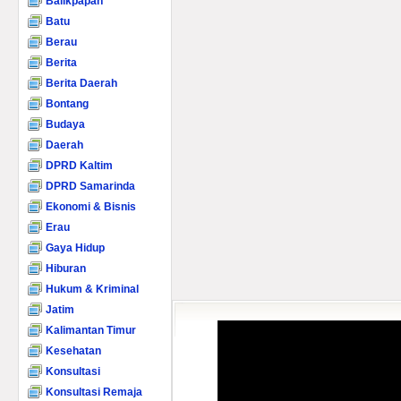
Balikpapan
Batu
Berau
Berita
Berita Daerah
Bontang
Budaya
Daerah
DPRD Kaltim
DPRD Samarinda
Ekonomi & Bisnis
Erau
Gaya Hidup
Hiburan
Hukum & Kriminal
Jatim
Kalimantan Timur
Kesehatan
Konsultasi
Konsultasi Remaja