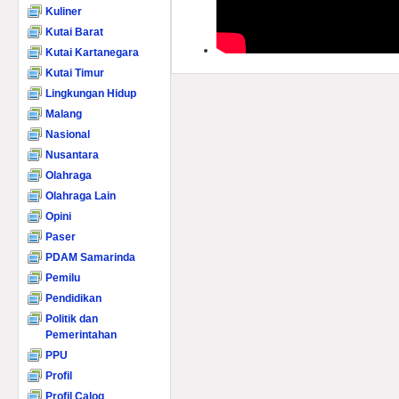
Kuliner
Kutai Barat
Kutai Kartanegara
Kutai Timur
Lingkungan Hidup
Malang
Nasional
Nusantara
Olahraga
Olahraga Lain
Opini
Paser
PDAM Samarinda
Pemilu
Pendidikan
Politik dan
Pemerintahan
PPU
Profil
Profil Calog