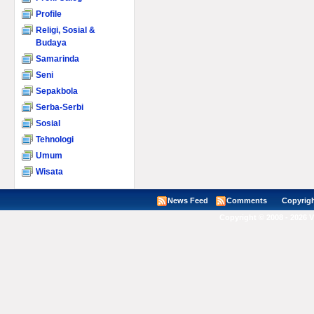
Profile
Religi, Sosial &
Budaya
Samarinda
Seni
Sepakbola
Serba-Serbi
Sosial
Tehnologi
Umum
Wisata
News Feed
Comments
Copyright ©
Copyright © 2008 - 2026 V