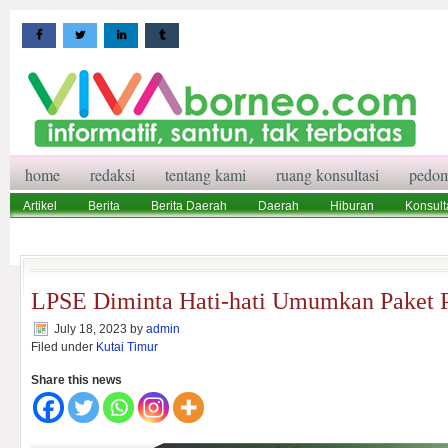
home
redaksi
tentang kami
ruang konsultasi
pedom
Artikel
Berita
Berita Daerah
Daerah
Hiburan
Konsult
Wisata
Pedoman Media Siber
Redaksi
Ruang Konsultasi
LPSE Diminta Hati-hati Umumkan Paket 
July 18, 2023
by
admin
Filed under
Kutai Timur
Share this news