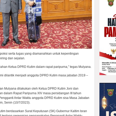
upoksi serta tugas yang diamanahkan untuk kepentingan
iring dan sejalan.
arahan Ketua DPRD Kutim dalam rapat paripurna,” tegas Mulyana.
smi dilantik menjadi anggota DPRD Kutim masa jabatan 2019 –
.
an Mulyana dilakukan oleh Ketua DPRD Kutim Joni dan
an dalam Rapat Paripurna XIV masa persidangan III tahun
engganti Antar Waktu anggota DPRD Kutim sisa Masa Jabatan
, Senin (10/7/2023).
tim berdasarkan Surat Keputusan (SK) Gubernur Kaltim Isran
3 tentang peresmian pengangkatan Pengganti Antar Waktu