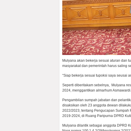
Mulyana akan bekerja sesuai aturan dan t
masyarakat dan pemerintah harus saling se
“Siap bekerja sesuai tupoksi saya seusai 
Seperti diberitakam sebelnya, Mulyana re
2024, menggantikan almarhum Asmawardi
Pengambilan sumpah jabatan dan pelantik
disaksikan oleh 23 anggota dewan dilakuk
2022/2023, tentang Pengucapan Sumpah P
2019-2024, di Ruang Paripurna DPRD Kutim
Mulyana dilantik sebagai anggota DPRD Ku
Noor nomor 100.1.4.2/29/bpo/nomor 2/202