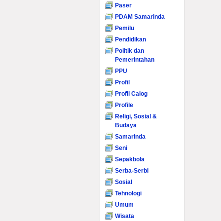
Paser
PDAM Samarinda
Pemilu
Pendidikan
Politik dan
Pemerintahan
PPU
Profil
Profil Calog
Profile
Religi, Sosial &
Budaya
Samarinda
Seni
Sepakbola
Serba-Serbi
Sosial
Tehnologi
Umum
Wisata