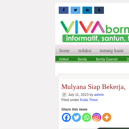
home
redaksi
tentang kami
Artikel
Berita
Berita Daerah
D
Wisata
Pedoman Media Siber
Red
Mulyana Siap Bekerja, 
July 11, 2023
by
admin
Filed under
Kutai Timur
Share this news