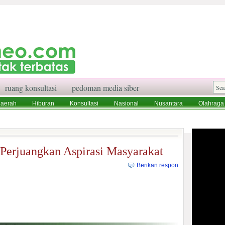
ruang konsultasi
pedoman media siber
aerah
Hiburan
Konsultasi
Nasional
Nusantara
Olahraga
aksi
Ruang Konsultasi
Tentang Kami
Perjuangkan Aspirasi Masyarakat
Berikan respon