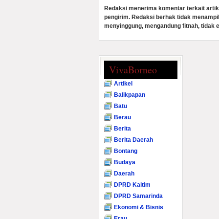
Redaksi menerima komentar terkait artik
pengirim. Redaksi berhak tidak menampi
menyinggung, mengandung fitnah, tidak e
VivaBorneo
Artikel
Balikpapan
Batu
Berau
Berita
Berita Daerah
Bontang
Budaya
Daerah
DPRD Kaltim
DPRD Samarinda
Ekonomi & Bisnis
Erau