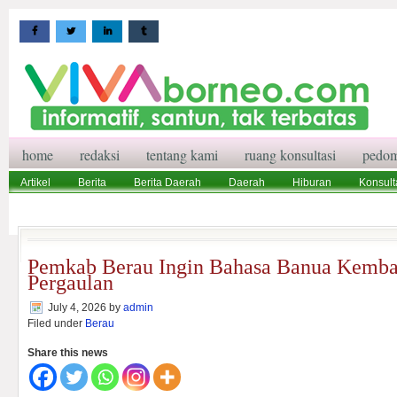
home
redaksi
tentang kami
ruang konsultasi
pedom
Artikel
Berita
Berita Daerah
Daerah
Hiburan
Konsult
Wisata
Pedoman Media Siber
Redaksi
Ruang Konsultasi
Pemkab Berau Ingin Bahasa Banua Kembal
Pergaulan
July 4, 2026
by
admin
Filed under
Berau
Share this news