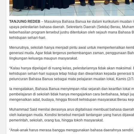
TANJUNG REDEB
– Masuknya Bahasa Banua ke dalam kurikulum muatan loka
upaya pelestarian bahasa daerah. Sekretaris Daerah (Sekda) Berau, Muh
keberhasilan program tersebut justru ditentukan oleh sejauh mana Bahasa 
kehidupan sehari-hari.
Menurutnya, sekolah hanya menjadi pintu awal untuk memperkenalkan kem
generasi muda. Agar tidak tergerus perkembangan zaman, penggunaan Baha
lingkungan keluarga maupun masyarakat.
“Kalau hanya dipelajari di ruang kelas, pelestariannya tidak akan maksimal.
kehidupan sehari-hari supaya tetap hidup dan diwariskan kepada generasi be
peluncuran Bahasa Banua sebagai mata pelajaran muatan lokal, Kamis (2/7
Ia mengatakan, Bahasa Banua menyimpan nilai sejarah dan kearifan lokal m
pembelajaran di sekolah tidak hanya mengajarkan cara berbahasa, tetapi j
mengenalkan adat, budaya, hingga filosofi kehidupan masyarakat Berau kepa
Muhammad Said menilai derasnya arus digitalisasi membuat bahasa daera
oleh kalangan muda. Kondisi tersebut menjadi tantangan yang harus dijawab
pemerintah, sekolah, orang tua, hingga tokoh masyarakat.
“Anak-anak harus merasa bangga menggunakan bahasa daerahnya sendiri. 