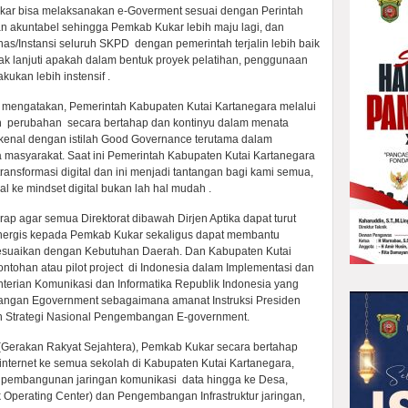
kar bisa melaksanakan e-Goverment sesuai dengan Perintah
 dan akuntabel sehingga Pemkab Kukar lebih maju lagi, dan
as/Instansi seluruh SKPD dengan pemerintah terjalin lebih baik
dak lanjuti apakah dalam bentuk proyek pelatihan, penggunaan
kukan lebih instensif .
ri mengatakan, Pemerintah Kabupaten Kutai Kartanegara melalui
n perubahan secara bertahap dan kontinyu dalam menata
ikenal dengan istilah Good Governance terutama dalam
masyarakat. Saat ini Pemerintah Kabupaten Kutai Kartanegara
ransformasi digital dan ini menjadi tantangan bagi kami semua,
ke mindset digital bukan lah hal mudah .
rap agar semua Direktorat dibawah Dirjen Aptika dapat turut
inergis kepada Pemkab Kukar sekaligus dapat membantu
suaikan dengan Kebutuhan Daerah. Dan Kabupaten Kutai
ntohan atau pilot project di Indonesia dalam Implementasi dan
erian Komunikasi dan Informatika Republik Indonesia yang
ngan Egovernment sebagaimana amanat Instruksi Presiden
n Strategi Nasional Pengembangan E-government.
Gerakan Rakyat Sejahtera), Pemkab Kukar secara bertahap
ternet ke semua sekolah di Kabupaten Kutai Kartanegara,
pembangunan jaringan komunikasi data hingga ke Desa,
Operating Center) dan Pengembangan Infrastruktur jaringan,