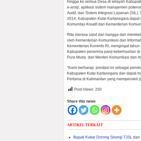
hingga ke semua Desa di wilayah Kabupaten
e-arsip, aplikasi sistem manajemen potens
Audit, dan Sistem Integrasi Layanan (SIL),
2014, Kabupaten Kutai Kartanegara dapat 
Komunitas Kreatif dari Kementerian Komuni
Rita merasa salut dan bangga dan memberi
oleh Kementerian Komunikasi dan Informat
Kementerian Kominfo RI, mengingat tahun 
Kabupaten penerima panji keberhasilan di
Pura Muda dari Menteri Komunikasi dan Inf
“Kami berharap prestasi ini sebagai pe
Kabupaten Kutai Kartanegara dan dapat 
Pertama di Kalimantan yang memperoleh pe
Post Views:
250
Share this news
ARTIKEL TERKAIT
Bupati Kukar Dorong Sinergi TJSL da