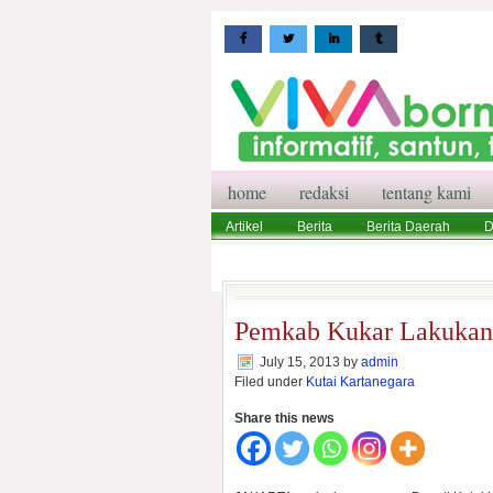
home
redaksi
tentang kami
Artikel
Berita
Berita Daerah
D
Wisata
Pedoman Media Siber
Red
Pemkab Kukar Lakuka
July 15, 2013
by
admin
Filed under
Kutai Kartanegara
Share this news