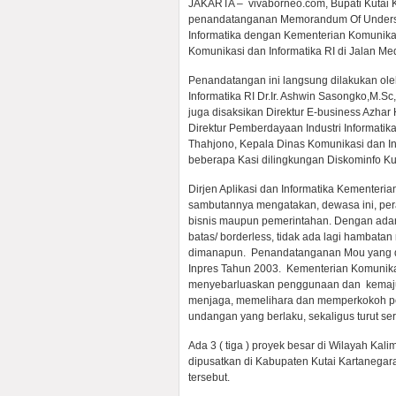
JAKARTA – vivaborneo.com, Bupati Kutai 
penandatanganan Memorandum Of Underst
Informatika dengan Kementerian Komunikasi
Komunikasi dan Informatika RI di Jalan M
Penandatangan ini langsung dilakukan ole
Informatika RI Dr.Ir. Ashwin Sasongko,M.S
juga disaksikan Direktur E-business Azhar
Direktur Pemberdayaan Industri Informati
Thahjono, Kepala Dinas Komunikasi dan In
beberapa Kasi dilingkungan Diskominfo Ku
Dirjen Aplikasi dan Informatika Kementeri
sambutannya mengatakan, dewasa ini, peran
bisnis maupun pemerintahan. Dengan adany
batas/ borderless, tidak ada lagi hambata
dimanapun. Penandatanganan Mou yang di
Inpres Tahun 2003. Kementerian Komunika
menyebarluaskan penggunaan dan kemajuan
menjaga, memelihara dan memperkokoh pe
undangan yang berlaku, sekaligus turut s
Ada 3 ( tiga ) proyek besar di Wilayah Kal
dipusatkan di Kabupaten Kutai Kartanegara
tersebut.