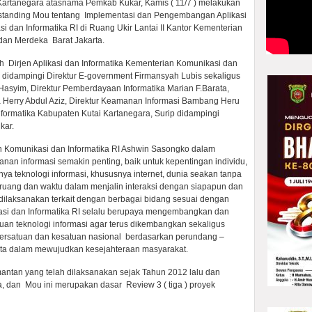
Kartanegara atasnama Pemkab Kukar, Kamis ( 11/7 ) melakukan
anding Mou tentang Implementasi dan Pengembangan Aplikasi
 dan Informatika RI di Ruang Ukir Lantai II Kantor Kementerian
edan Merdeka Barat Jakarta.
h Dirjen Aplikasi dan Informatika Kementerian Komunikasi dan
c, didampingi Direktur E-government Firmansyah Lubis sekaligus
 Hasyim, Direktur Pemberdayaan Informatika Marian F.Barata,
ka Herry Abdul Aziz, Direktur Keamanan Informasi Bambang Heru
formatika Kabupaten Kutai Kartanegara, Surip didampingi
kar.
an Komunikasi dan Informatika RI Ashwin Sasongko dalam
an informasi semakin penting, baik untuk kepentingan individu,
a teknologi informasi, khususnya internet, dunia seakan tanpa
n ruang dan waktu dalam menjalin interaksi dengan siapapun dan
laksanakan terkait dengan berbagai bidang sesuai dengan
si dan Informatika RI selalu berupaya mengembangkan dan
 teknologi informasi agar terus dikembangkan sekaligus
rsatuan dan kesatuan nasional berdasarkan perundang –
erta dalam mewujudkan kesejahteraan masyarakat.
imantan yang telah dilaksanakan sejak Tahun 2012 lalu dan
, dan Mou ini merupakan dasar Review 3 ( tiga ) proyek