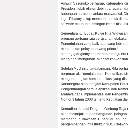
Ashwin Sasongko berharap, Kabupaten Ku
Presiden , lebih efisien ,lebih transparan
hubungan harmonis antara masyarakat, Din
lagi . Pihaknya siap membantu untuk ditin
software maupun bimbingan teknis bisa dila
Sementara itu, Bupati Kukar Rita Widyasa
program gerbang raja berusaha melakuka
Pemerintahan yang baik atau yang lebih d
memberikan pelayanan yang prima kepada 
sedang giat-giatnya berbenah menuju era t
mengingat mengubah mindset konvensional 
Setelah MoU ini ditandatangani, Rita berha
berperan aktif menjalankan Komunikasi s
mengembangkan semua aplikasi yang dise
Kartanegara siap menjadi Kabupaten Perco
Pengembangan semua aplikasi dari Kement
arahnya pada Implementasi dan Pengemba
Nomor 3 tahun 2003 tentang Kebijakan da
Kemudian melalui Program Gerbang Raja (
akan melanjutkan pembangunan jaringan in
membangun kawasan IT park di Tanjung, 
pengembangan infrastruktur NOC (Network 