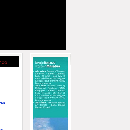
neo
n
rah