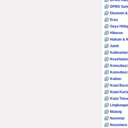
DPRD Kalt
DPRD Sam
Ekonomi &
Erau
Gaya Hidu
Hiburan
Hukum & K
Jatim
Kalimanta
Kesehatan
Konsultasi
Konsultas
Kuliner
Kutai Bara
Kutai Kart
Kutai Timu
Lingkunga
Malang
Nasional
Nusantara