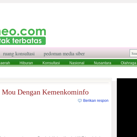
ruang konsultasi
pedoman media siber
aerah
Hiburan
Konsultasi
Nasional
Nusantara
Olahraga
aksi
Ruang Konsultasi
Tentang Kami
n Mou Dengan Kemenkominfo
Berikan respon