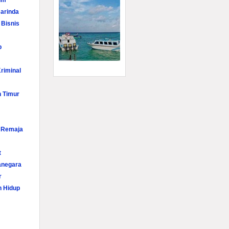
im
arinda
 Bisnis
p
riminal
n Timur
i Remaja
t
anegara
r
n Hidup