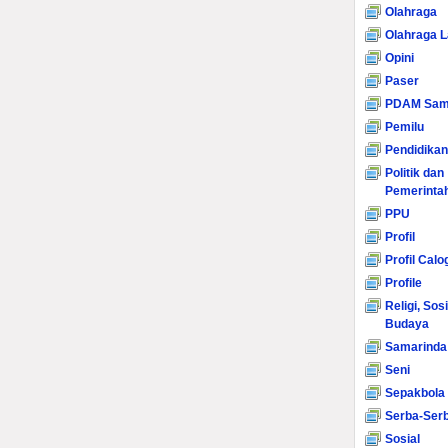
Olahraga
Olahraga L
Opini
Paser
PDAM Sam
Pemilu
Pendidikan
Politik dan
Pemerinta
PPU
Profil
Profil Calo
Profile
Religi, Sos
Budaya
Samarinda
Seni
Sepakbola
Serba-Serb
Sosial