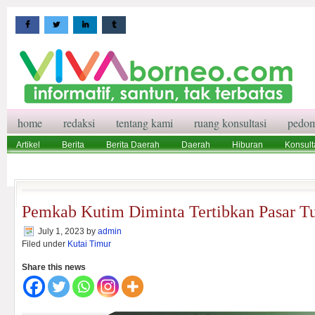
home
redaksi
tentang kami
ruang konsultasi
pedom
Artikel
Berita
Berita Daerah
Daerah
Hiburan
Konsult
Wisata
Pedoman Media Siber
Redaksi
Ruang Konsultasi
Pemkab Kutim Diminta Tertibkan Pasar 
July 1, 2023
by
admin
Filed under
Kutai Timur
Share this news