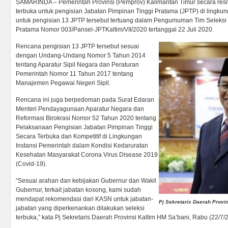
SAMARINDA – Pemerintah Provinsi (Pemprov) Kalimantan Timur secara re
terbuka untuk pengisian Jabatan Pimpinan Tinggi Pratama (JPTP) di lingkun
untuk pengisian 13 JPTP tersebut tertuang dalam Pengumuman Tim Seleksi
Pratama Nomor 003/Pansel-JPTKaltim/VII/2020 tertanggal 22 Juli 2020.
Rencana pengisian 13 JPTP tersebut sesuai
dengan Undang-Undang Nomor 5 Tahun 2014
tentang Aparatur Sipil Negara dan Peraturan
Pemerintah Nomor 11 Tahun 2017 tentang
Manajemen Pegawai Negeri Sipil.
Rencana ini juga berpedoman pada Surat Edaran
Menteri Pendayagunaan Aparatur Negara dan
Reformasi Birokrasi Nomor 52 Tahun 2020 tentang
Pelaksanaan Pengisian Jabatan Pimpinan Tinggi
Secara Terbuka dan Kompetitif di Lingkungan
Instansi Pemerintah dalam Kondisi Kedaruratan
Kesehatan Masyarakat Corona Virus Disease 2019
(Covid-19).
“Sesuai arahan dan kebijakan Gubernur dan Wakil
Gubernur, terkait jabatan kosong, kami sudah
mendapat rekomendasi dari KASN untuk jabatan-
Pj Sekretaris Daerah Provi
jabatan yang diperkenankan dilakukan seleksi
terbuka,” kata Pj Sekretaris Daerah Provinsi Kaltim HM Sa’bani, Rabu (22/7/