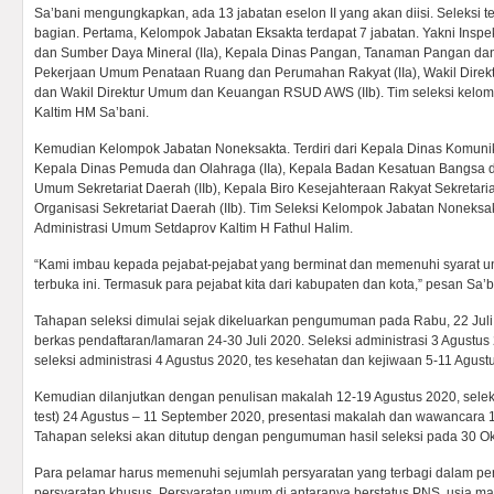
Sa’bani mengungkapkan, ada 13 jabatan eselon II yang akan diisi. Seleksi te
bagian. Pertama, Kelompok Jabatan Eksakta terdapat 7 jabatan. Yakni Inspekt
dan Sumber Daya Mineral (IIa), Kepala Dinas Pangan, Tanaman Pangan dan H
Pekerjaan Umum Penataan Ruang dan Perumahan Rakyat (IIa), Wakil Direk
dan Wakil Direktur Umum dan Keuangan RSUD AWS (IIb). Tim seleksi kelomp
Kaltim HM Sa’bani.
Kemudian Kelompok Jabatan Noneksakta. Terdiri dari Kepala Dinas Komunikas
Kepala Dinas Pemuda dan Olahraga (IIa), Kepala Badan Kesatuan Bangsa dan 
Umum Sekretariat Daerah (IIb), Kepala Biro Kesejahteraan Rakyat Sekretaria
Organisasi Sekretariat Daerah (IIb). Tim Seleksi Kelompok Jabatan Noneksak
Administrasi Umum Setdaprov Kaltim H Fathul Halim.
“Kami imbau kepada pejabat-pejabat yang berminat dan memenuhi syarat unt
terbuka ini. Termasuk para pejabat kita dari kabupaten dan kota,” pesan Sa’b
Tahapan seleksi dimulai sejak dikeluarkan pengumuman pada Rabu, 22 Juli
berkas pendaftaran/lamaran 24-30 Juli 2020. Seleksi administrasi 3 Agust
seleksi administrasi 4 Agustus 2020, tes kesehatan dan kejiwaan 5-11 Agust
Kemudian dilanjutkan dengan penulisan makalah 12-19 Agustus 2020, sele
test) 24 Agustus – 11 September 2020, presentasi makalah dan wawancara
Tahapan seleksi akan ditutup dengan pengumuman hasil seleksi pada 30 Ok
Para pelamar harus memenuhi sejumlah persyaratan yang terbagi dalam p
persyaratan khusus. Persyaratan umum di antaranya berstatus PNS, usia mak