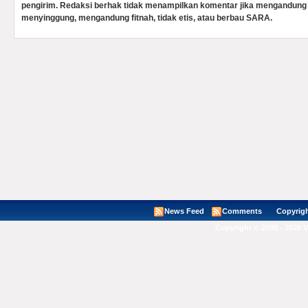
pengirim. Redaksi berhak tidak menampilkan komentar jika mengandung 
menyinggung, mengandung fitnah, tidak etis, atau berbau SARA.
News Feed
Comments
Copyright ©
Copyright © 2008 - 2026 V