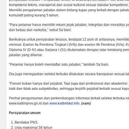
kompetensi teknis, manajerial dan sosial kultural sesuai standar kompetensi
Memiliki pengalaman jabatan dalam bidang tugas yang terkait dengan jabat
kumulatif paling kurang 5 tahun.
“Para pelamar harus memiliki rekam jejak jabatan, integritas dan moralitas y
dan bebas dari narkoba,” sebut Sa’bani.
Berikutnya untuk persyaratan khusus, terdapat 12 poin di antaranya, memili
minimal. Eselon IIa Pembina Tingkat I (IV/b) dan eselon IIb Pembina (IV/a). K
Diploma IV (D-IV) atau Sarjana I (S1) diutamakan dengan latar belakang pe
jabatan yang dilamar.
“Pelamar hanya boleh mendaftar satu jabatan,” tambah Sa’bani.
Dia juga menegaskan seleksi terbuka dilakukan secara transparan sesuai t
“Pansel bukan hanya dari pejabat. Tapi juga dari profesional dan akademisi
baik dan tidak ada subjektivitas, sehingga terpilih pejabat terbaik sesuai kap
Perihal pengumuman dan perkembangan informasi terkait seleksi terbuka ini
www.kaltimprov.go.id dan
www.kaltimbkd.info
.
(sam)
Persyaratan umum
Berstatus PNS.
Usia maksimal 56 tahun