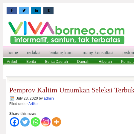
home
redaksi
tentang kami
ruang konsultasi
pedom
Artikel
Berita
Berita Daerah
Daerah
Hiburan
Konsult
Wisata
Pedoman Media Siber
Redaksi
Ruang Konsultasi
Pemprov Kaltim Umumkan Seleksi Terbuk
July 23, 2020
by
admin
Filed under
Artikel
Share this news