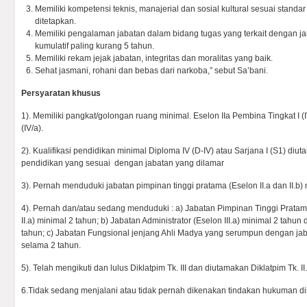
Memiliki kompetensi teknis, manajerial dan sosial kultural sesuai stand
ditetapkan.
Memiliki pengalaman jabatan dalam bidang tugas yang terkait dengan j
kumulatif paling kurang 5 tahun.
Memiliki rekam jejak jabatan, integritas dan moralitas yang baik.
Sehat jasmani, rohani dan bebas dari narkoba,” sebut Sa’bani.
Persyaratan khusus
1). Memiliki pangkat/golongan ruang minimal. Eselon IIa Pembina Tingkat I (
(IV/a).
2). Kualifikasi pendidikan minimal Diploma IV (D-IV) atau Sarjana I (S1) di
pendidikan yang sesuai dengan jabatan yang dilamar
3). Pernah menduduki jabatan pimpinan tinggi pratama (Eselon II.a dan II.b)
4). Pernah dan/atau sedang menduduki : a) Jabatan Pimpinan Tinggi Pratama
II.a) minimal 2 tahun; b) Jabatan Administrator (Eselon III.a) minimal 2 tahun 
tahun; c) Jabatan Fungsional jenjang Ahli Madya yang serumpun dengan ja
selama 2 tahun.
5). Telah mengikuti dan lulus Diklatpim Tk. III dan diutamakan Diklatpim Tk. II.
6.Tidak sedang menjalani atau tidak pernah dikenakan tindakan hukuman disi