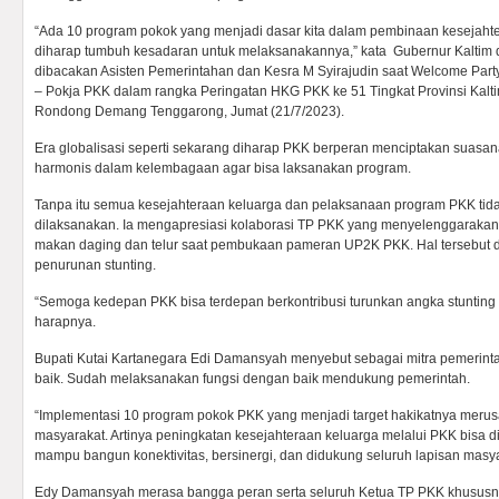
“Ada 10 program pokok yang menjadi dasar kita dalam pembinaan kesejaht
diharap tumbuh kesadaran untuk melaksanakannya,” kata Gubernur Kaltim
dibacakan Asisten Pemerintahan dan Kesra M Syirajudin saat Welcome Pa
– Pokja PKK dalam rangka Peringatan HKG PKK ke 51 Tingkat Provinsi Kalti
Rondong Demang Tenggarong, Jumat (21/7/2023).
Era globalisasi seperti sekarang diharap PKK berperan menciptakan suasan
harmonis dalam kelembagaan agar bisa laksanakan program.
Tanpa itu semua kesejahteraan keluarga dan pelaksanaan program PKK tid
dilaksanakan. Ia mengapresiasi kolaborasi TP PKK yang menyelenggaraka
makan daging dan telur saat pembukaan pameran UP2K PKK. Hal tersebut d
penurunan stunting.
“Semoga kedepan PKK bisa terdepan berkontribusi turunkan angka stunting
harapnya.
Bupati Kutai Kartanegara Edi Damansyah menyebut sebagai mitra pemerin
baik. Sudah melaksanakan fungsi dengan baik mendukung pemerintah.
“Implementasi 10 program pokok PKK yang menjadi target hakikatnya meru
masyarakat. Artinya peningkatan kesejahteraan keluarga melalui PKK bisa d
mampu bangun konektivitas, bersinergi, dan didukung seluruh lapisan masya
Edy Damansyah merasa bangga peran serta seluruh Ketua TP PKK khususn