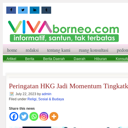
home
redaksi
tentang kami
ruang konsultasi
pedom
Artikel
Berita
Berita Daerah
Daerah
Hiburan
Konsult
Wisata
Pedoman Media Siber
Redaksi
Ruang Konsultasi
Peringatan HKG Jadi Momentum Tingkatk
July 22, 2023
by
admin
Filed under
Religi, Sosial & Budaya
Share this news