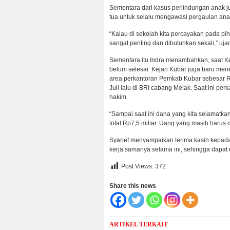
Sementara dari kasus perlindungan anak ju
tua untuk selalu mengawasi pergaulan ana
“Kalau di sekolah kita percayakan pada pi
sangat penting dan dibutuhkan sekali,” ujar
Sementara itu Indra menambahkan, saat K
belum selesai. Kejari Kubar juga baru men
area perkantoran Pemkab Kubar sebesar Rp 
Juli lalu di BRI cabang Melak. Saat ini 
hakim.
“Sampai saat ini dana yang kita selamatkan
total Rp7,5 miliar. Uang yang masih harus d
Syarief menyampaikan terima kasih kepad
kerja samanya selama ini, sehingga dapa
Post Views:
372
Share this news
ARTIKEL TERKAIT