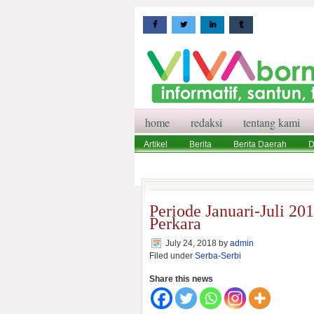
home
redaksi
tentang kami
Artikel
Berita
Berita Daerah
D
Wisata
Pedoman Media Siber
Red
Periode Januari-Juli 20
Perkara
July 24, 2018
by
admin
Filed under
Serba-Serbi
Share this news