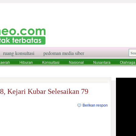
ruang konsultasi
pedoman media siber
aerah
Hiburan
Konsultasi
Nasional
Nusantara
Olahraga
aksi
Ruang Konsultasi
Tentang Kami
18, Kejari Kubar Selesaikan 79
Berikan respon