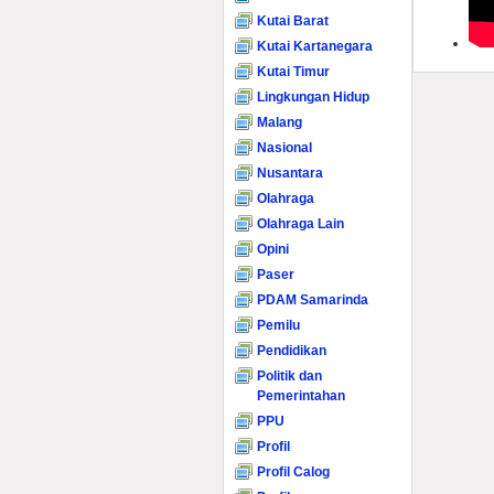
Kutai Barat
Kutai Kartanegara
Kutai Timur
Lingkungan Hidup
Malang
Nasional
Nusantara
Olahraga
Olahraga Lain
Opini
Paser
PDAM Samarinda
Pemilu
Pendidikan
Politik dan
Pemerintahan
PPU
Profil
Profil Calog