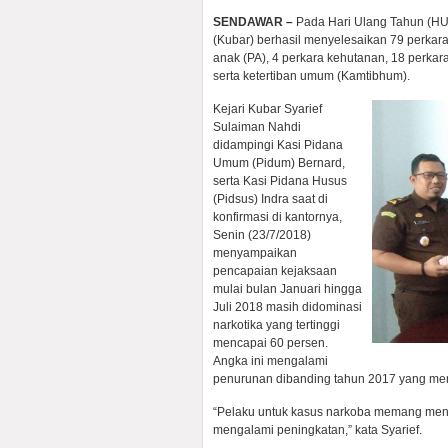
SENDAWAR –
Pada Hari Ulang Tahun (HUT
(Kubar) berhasil menyelesaikan 79 perkara 
anak (PA), 4 perkara kehutanan, 18 perka
serta ketertiban umum (Kamtibhum).
Kejari Kubar Syarief
Sulaiman Nahdi
didampingi Kasi Pidana
Umum (Pidum) Bernard,
serta Kasi Pidana Husus
(Pidsus) Indra saat di
konfirmasi di kantornya,
Senin (23/7/2018)
menyampaikan
pencapaian kejaksaan
mulai bulan Januari hingga
Juli 2018 masih didominasi
narkotika yang tertinggi
mencapai 60 persen.
Angka ini mengalami
penurunan dibanding tahun 2017 yang men
“Pelaku untuk kasus narkoba memang menga
mengalami peningkatan,” kata Syarief.