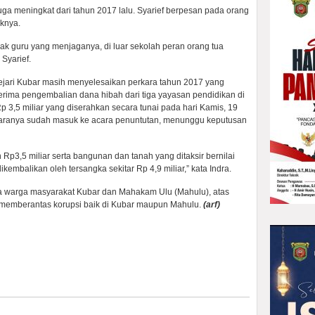
ga meningkat dari tahun 2017 lalu. Syarief berpesan pada orang
knya.
hak guru yang menjaganya, di luar sekolah peran orang tua
 Syarief.
ejari Kubar masih menyelesaikan perkara tahun 2017 yang
erima pengembalian dana hibah dari tiga yayasan pendidikan di
3,5 miliar yang diserahkan secara tunai pada hari Kamis, 19
perkaranya sudah masuk ke acara penuntutan, menunggu keputusan
 Rp3,5 miliar serta bangunan dan tanah yang ditaksir bernilai
ikembalikan oleh tersangka sekitar Rp 4,9 miliar,” kata Indra.
a warga masyarakat Kubar dan Mahakam Ulu (Mahulu), atas
t memberantas korupsi baik di Kubar maupun Mahulu.
(arf)