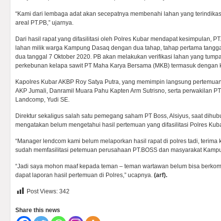
“Kami dari lembaga adat akan secepatnya membenahi lahan yang terindikas
areal PT.PB,” ujarnya.
Dari hasil rapat yang difasilitasi oleh Polres Kubar mendapat kesimpulan,
lahan milik warga Kampung Dasaq dengan dua tahap, tahap pertama tangga
dua tanggal 7 Oktober 2020. PB akan melakukan verifikasi lahan yang tumpa
perkebunan kelapa sawit PT Maha Karya Bersama (MKB) termasuk dengan k
Kapolres Kubar AKBP Roy Satya Putra, yang memimpin langsung pertemuan
AKP Jumali, Danramil Muara Pahu Kapten Arm Sutrisno, serta perwakilan P
Landcomp, Yudi SE.
Direktur sekaligus salah satu pemegang saham PT Boss, Alsiyus, saat dihubu
mengatakan belum mengetahui hasil pertemuan yang difasilitasi Polres Kub
“Manager lendcom kami belum melaporkan hasil rapat di polres tadi, terima
sudah memfasilitasi petemuan perusahaan PT.BOSS dan masyarakat Kamp
“Jadi saya mohon maaf kepada teman – teman wartawan belum bisa berkom
dapat laporan hasil pertemuan di Polres,” ucapnya.
(arf).
Post Views:
342
Share this news