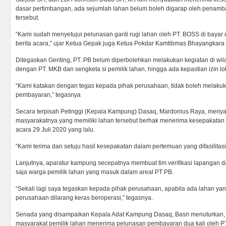
dasar pertimbangan, ada sejumlah lahan belum boleh digarap oleh penam
tersebut.
“Kami sudah menyetujui pelunasan ganti rugi lahan oleh PT. BOSS di bayar 
berita acara,” ujar Ketua Gepak juga Ketua Pokdar Kamtibmas Bhayangkara 
Ditegaskan Genting, PT. PB belum diperbolehkan melakukan kegiatan di wi
dengan PT. MKB dan sengketa si pemilik lahan, hingga ada kepastian izin lo
“Kami katakan dengan tegas kepada pihak perusahaan, tidak boleh melaku
pembayaran,” tegasnya
Secara terpisah Petinggi (Kepala Kampung) Dasaq, Mardonius Raya, menya
masyarakatnya yang memiliki lahan tersebut berhak menerima kesepakatan 
acara 29 Juli 2020 yang lalu.
“Kami terima dan setuju hasil kesepakatan dalam pertemuan yang difasilitasi
Lanjutnya, aparatur kampung secepatnya membuat tim verifikasi lapangan 
saja warga pemilik lahan yang masuk dalam areal PT PB.
“Sekali lagi saya tegaskan kepada pihak perusahaan, apabila ada lahan ya
perusahaan dilarang keras beroperasi,” tegasnya.
Senada yang disampaikan Kepala Adat Kampung Dasaq, Basri menuturkan, se
masyarakat pemilik lahan menerima pelunasan pembayaran dua kali oleh P