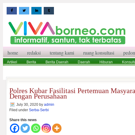
home
redaksi
tentang kami
ruang konsultasi
pedom
Artikel
Berita
Berita Daerah
Daerah
Hiburan
Konsult
Wisata
Pedoman Media Siber
Redaksi
Ruang Konsultasi
Polres Kubar Fasilitasi Pertemuan Masyar
Dengan Perusahaan
July 30, 2020
by
admin
Filed under
Serba-Serbi
Share this news