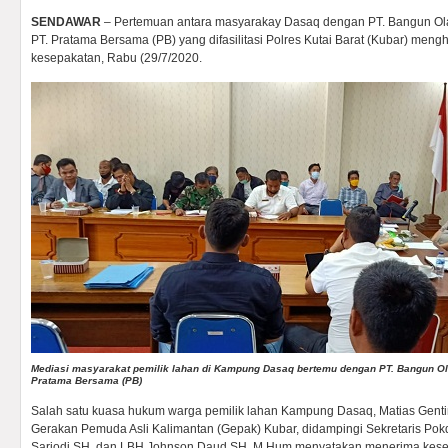
SENDAWAR
– Pertemuan antara masyarakay Dasaq dengan PT. Bangun Ol
PT. Pratama Bersama (PB) yang difasilitasi Polres Kutai Barat (Kubar) mengh
kesepakatan, Rabu (29/7/2020.
Mediasi masyarakat pemilik lahan di Kampung Dasaq bertemu dengan PT. Bangun O
Pratama Bersama (PB)
Salah satu kuasa hukum warga pemilik lahan Kampung Dasaq, Matias Gent
Gerakan Pemuda Asli Kalimantan (Gepak) Kubar, didampingi Sekretaris P
Sarjodi SH, dan LBH Johnson Daud SH, M.Hum menyatakan menerima kesep