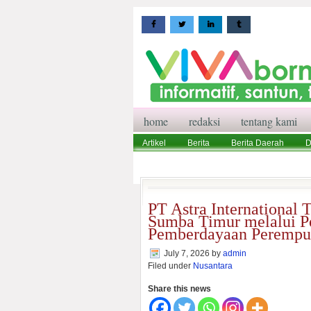
home
redaksi
tentang kami
Artikel
Berita
Berita Daerah
D
Wisata
Pedoman Media Siber
Red
PT Astra International 
Sumba Timur melalui Pe
Pemberdayaan Perempu
July 7, 2026
by
admin
Filed under
Nusantara
Share this news