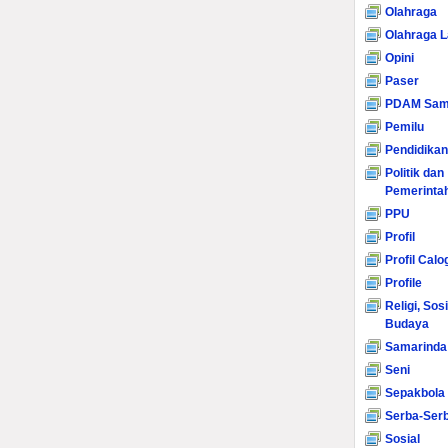
Olahraga
Olahraga L
Opini
Paser
PDAM Sam
Pemilu
Pendidikan
Politik dan
Pemerinta
PPU
Profil
Profil Calo
Profile
Religi, Sos
Budaya
Samarinda
Seni
Sepakbola
Serba-Serb
Sosial