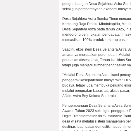
pengembangan Desa Sejahtera Astra Sumba
sekaligus pemberdayaan ekonomi masyara
Desa Sejahtera Astra Sumba Timur menaung
Kampung Raja Prailiu, Mbatakapidu, Maul
Desa Sejahtera Astra pada tahun 2025, inis
mendorong peningkatan pendapatan masyar
memastikan 100% produk terserap pasar.
Saat ini, ekosistem Desa Sejahtera Astra 
antaranya merupakan perempuan. Melalui
perluasan akses pasar, Tenun Ikat khas Su
tetapi juga menjadi sumber penghasilan 
“Melalui Desa Sejahtera Astra, kami perca
penggerak kesejahteraan masyarakat. Di S
budaya, tetapi juga membuka peluang eko
melalui penguatan kapasitas, akses pasar, 
Affairs Astra Boy Kelana Soebroto.
Pengembangan Desa Sejahtera Astra Sumba
Awards Tahun 2023 sekaligus penggerak De
Digital Transformation for Sustainable Tou
desa wisata melalui sistem manajemen peng
destinasi bagi pasar domestik maupun intern