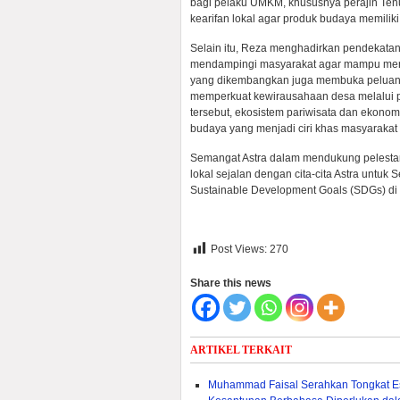
bagi pelaku UMKM, khususnya perajin Ten
kearifan lokal agar produk budaya memiliki 
Selain itu, Reza menghadirkan pendekata
mendampingi masyarakat agar mampu mengado
yang dikembangkan juga membuka peluang s
memperkuat kewirausahaan desa melalui pen
tersebut, ekosistem pariwisata dan ekonom
budaya yang menjadi ciri khas masyarakat
Semangat Astra dalam mendukung pelesta
lokal sejalan dengan cita-cita Astra unt
Sustainable Development Goals (SDGs) di I
Post Views:
270
Share this news
ARTIKEL TERKAIT
Muhammad Faisal Serahkan Tongkat E