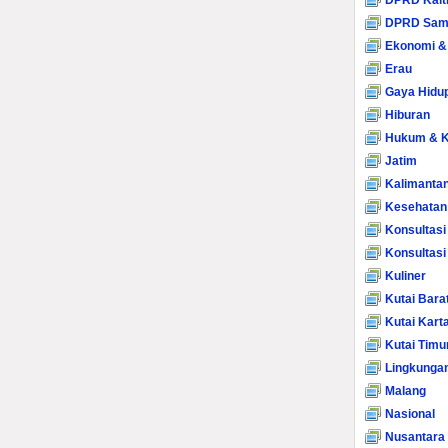
DPRD Kalt
DPRD Sam
Ekonomi &
Erau
Gaya Hidu
Hiburan
Hukum & K
Jatim
Kalimanta
Kesehatan
Konsultasi
Konsultas
Kuliner
Kutai Bara
Kutai Kart
Kutai Timu
Lingkunga
Malang
Nasional
Nusantara