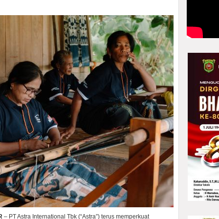
R
– PT Astra International Tbk (“Astra”) terus memperkuat