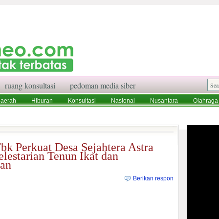
ruang konsultasi
pedoman media siber
aerah
Hiburan
Konsultasi
Nasional
Nusantara
Olahraga
aksi
Ruang Konsultasi
Tentang Kami
Tbk Perkuat Desa Sejahtera Astra
lestarian Tenun Ikat dan
an
Berikan respon