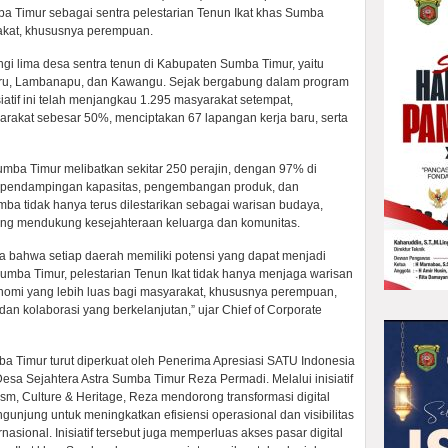
 Timur sebagai sentra pelestarian Tenun Ikat khas Sumba
kat, khususnya perempuan.
i lima desa sentra tenun di Kabupaten Sumba Timur, yaitu
iru, Lambanapu, dan Kawangu. Sejak bergabung dalam program
iatif ini telah menjangkau 1.295 masyarakat setempat,
akat sebesar 50%, menciptakan 67 lapangan kerja baru, serta
Sumba Timur melibatkan sekitar 250 perajin, dengan 97% di
 pendampingan kapasitas, pengembangan produk, dan
mba tidak hanya terus dilestarikan sebagai warisan budaya,
yang mendukung kesejahteraan keluarga dan komunitas.
ya bahwa setiap daerah memiliki potensi yang dapat menjadi
umba Timur, pelestarian Tenun Ikat tidak hanya menjaga warisan
nomi yang lebih luas bagi masyarakat, khususnya perempuan,
dan kolaborasi yang berkelanjutan,” ujar Chief of Corporate
 Timur turut diperkuat oleh Penerima Apresiasi SATU Indonesia
sa Sejahtera Astra Sumba Timur Reza Permadi. Melalui inisiatif
rism, Culture & Heritage, Reza mendorong transformasi digital
unjung untuk meningkatkan efisiensi operasional dan visibilitas
asional. Inisiatif tersebut juga memperluas akses pasar digital