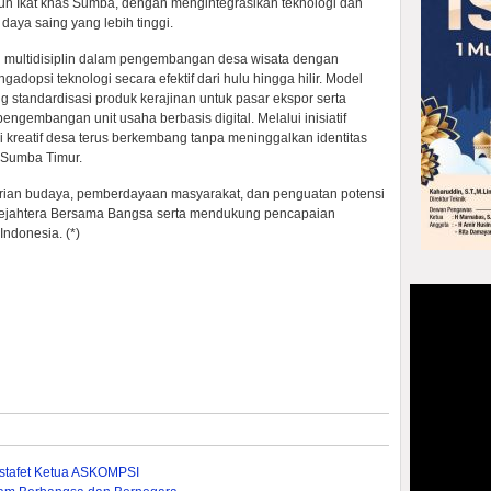
un Ikat khas Sumba, dengan mengintegrasikan teknologi dan
daya saing yang lebih tinggi.
n multidisiplin dalam pengembangan desa wisata dengan
psi teknologi secara efektif dari hulu hingga hilir. Model
tandardisasi produk kerajinan untuk pasar ekspor serta
gembangan unit usaha berbasis digital. Melalui inisiatif
i kreatif desa terus berkembang tanpa meninggalkan identitas
 Sumba Timur.
rian budaya, pemberdayaan masyarakat, dan penguatan potensi
uk Sejahtera Bersama Bangsa serta mendukung pencapaian
ndonesia. (*)
stafet Ketua ASKOMPSI