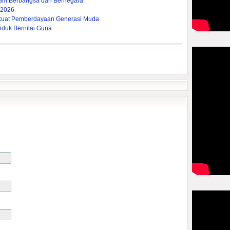
lam Berbangsa dan Bernegara
 2026
rkuat Pemberdayaan Generasi Muda
oduk Bernilai Guna