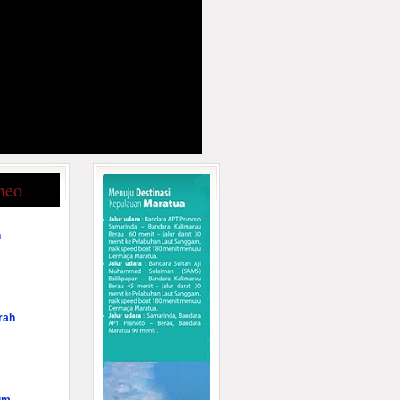
neo
n
rah