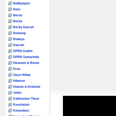
Balikpapan
Batu
Berau
Berita
Berita Daerah
Bontang
Budaya
Daerah
DPRD Kaltim
DPRD Samarinda
Ekonomi & Bisnis
Erau
Gaya Hidup
Hiburan
Hukum & Kriminal
Jatim
Kalimantan Timur
Kesehatan
Konsultasi