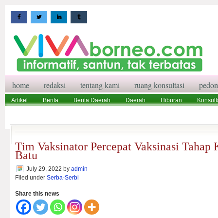
home
redaksi
tentang kami
ruang konsultasi
pedom
Artikel
Berita
Berita Daerah
Daerah
Hiburan
Konsult
Wisata
Pedoman Media Siber
Redaksi
Ruang Konsultasi
Tim Vaksinator Percepat Vaksinasi Tahap 
Batu
July 29, 2022
by
admin
Filed under
Serba-Serbi
Share this news