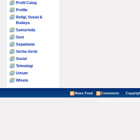
Profil Calog
Profile
Religi, Sosial &
Budaya
Samarinda
Seni
Sepakbola
Serba-Serbi
Sosial
Tehnologi
Umum
Wisata
News Feed
Comments
Copyright ©
Copyright © 2008 - 2026 V