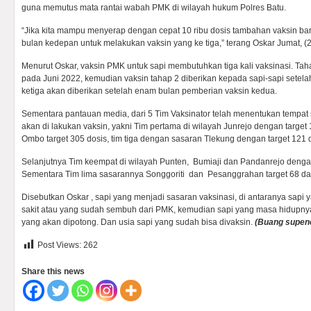
guna memutus mata rantai wabah PMK di wilayah hukum Polres Batu.
“Jika kita mampu menyerap dengan cepat 10 ribu dosis tambahan vaksin ba
bulan kedepan untuk melakukan vaksin yang ke tiga,” terang Oskar Jumat, (2
Menurut Oskar, vaksin PMK untuk sapi membutuhkan tiga kali vaksinasi. Ta
pada Juni 2022, kemudian vaksin tahap 2 diberikan kepada sapi-sapi setel
ketiga akan diberikan setelah enam bulan pemberian vaksin kedua.
Sementara pantauan media, dari 5 Tim Vaksinator telah menentukan tempat
akan di lakukan vaksin, yakni Tim pertama di wilayah Junrejo dengan target 
Ombo target 305 dosis, tim tiga dengan sasaran Tlekung dengan target 121 d
Selanjutnya Tim keempat di wilayah Punten, Bumiaji dan Pandanrejo dengan 
Sementara Tim lima sasarannya Songgoriti dan Pesanggrahan target 68 da
Disebutkan Oskar , sapi yang menjadi sasaran vaksinasi, di antaranya sapi y
sakit atau yang sudah sembuh dari PMK, kemudian sapi yang masa hidupny
yang akan dipotong. Dan usia sapi yang sudah bisa divaksin.
(Buang supen
Post Views:
262
Share this news