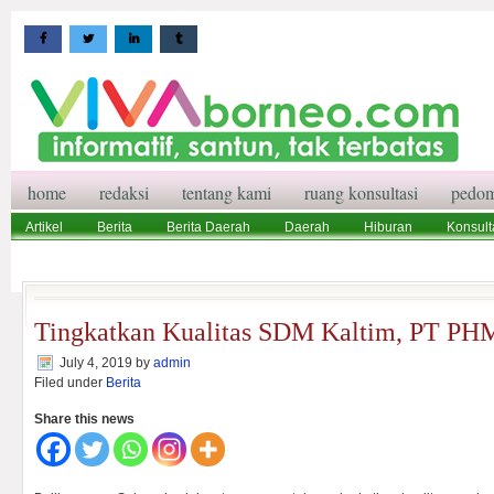
home
redaksi
tentang kami
ruang konsultasi
pedom
Artikel
Berita
Berita Daerah
Daerah
Hiburan
Konsult
Wisata
Pedoman Media Siber
Redaksi
Ruang Konsultasi
Tingkatkan Kualitas SDM Kaltim, PT P
July 4, 2019
by
admin
Filed under
Berita
Share this news