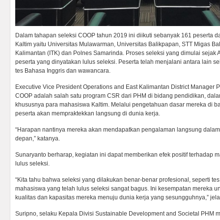
Dalam tahapan seleksi COOP tahun 2019 ini diikuti sebanyak 161 peserta dar
Kaltim yaitu Universitas Mulawarman, Universitas Balikpapan, STT Migas Bali
Kalimantan (ITK) dan Polnes Samarinda. Proses seleksi yang dimulai sejak Ap
peserta yang dinyatakan lulus seleksi. Peserta telah menjalani antara lain sel
tes Bahasa Inggris dan wawancara.
Executive Vice President Operations and East Kalimantan District Manager
COOP adalah salah satu program CSR dari PHM di bidang pendidikan, d
khususnya para mahasiswa Kaltim. Melalui pengetahuan dasar mereka di ba
peserta akan mempraktekkan langsung di dunia kerja.
“Harapan nantinya mereka akan mendapatkan pengalaman langsung dalam d
depan,” katanya.
Sunaryanto berharap, kegiatan ini dapat memberikan efek positif terhadap 
lulus seleksi.
“Kita tahu bahwa seleksi yang dilakukan benar-benar profesional, seperti t
mahasiswa yang telah lulus seleksi sangat bagus. Ini kesempatan mereka u
kualitas dan kapasitas mereka menuju dunia kerja yang sesungguhnya,” jel
Suripno, selaku Kepala Divisi Sustainable Development and Societal PHM 