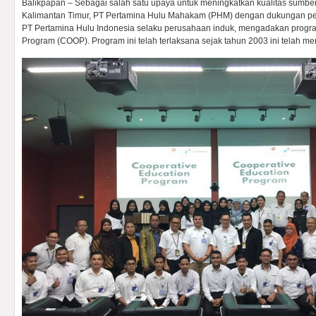
Balikpapan – Sebagai salah satu upaya untuk meningkatkan kualitas sumbe
Kalimantan Timur, PT Pertamina Hulu Mahakam (PHM) dengan dukungan pe
PT Pertamina Hulu Indonesia selaku perusahaan induk, mengadakan progr
Program (COOP). Program ini telah terlaksana sejak tahun 2003 ini telah mem