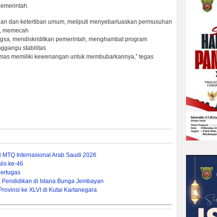
pemerintah.
n dan ketertiban umum, meliputi menyebarluaskan permusuhan
an, memecah
ngsa, mendiskriditkan pemerintah, menghambat program
ggangu stabilitas
nmas memiliki kewenangan untuk membubarkannya,” tegas
ti MTQ Internasional Arab Saudi 2026
is ke-46
ertugas
Pendidikan di Istana Bunga Jembayan
ovinsi ke XLVI di Kutai Kartanegara