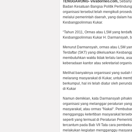
TENGGARONG- vivaborneo.com,
Sebanya
Badan Kesatuan Bangsa Politik Perlindung
organisasi tersebut telah mengikuti prose
melalui pemerintah daerah, yang dalam h
Kesbangpolinmas Kukar.
“Tahun 2011, Ormas atau LSM yang terdaf
Kesbangpolinmas Kukar H. Darmansyah, be
Menurut Darmansyah, ormas atau LSM yang 
Terdaftar (SKT) yang dikeluarkan Kesbangp
membutuhkan waktu tidak terlalu lama, asa
keberadaan kantor atau sekretariat organis
Melihat banyaknya organisasi yang sudah 
melarang masyarakat di Kukar, untuk memb
berkumpul, hal ini telah diatur oleh peru
di Kukar
Namun demikian, kata Darmansyah pihak
organisasi yang melanggar peraturan ya
masyarakat, atau ormas “Nakal“. Pembubar
mengganggu ketertiban masyarakat tersebut
seperti yang termuat di Peraturan Pemeri
tercantum pada Bab VII Tata cara pembek
melakukan kegiatan mengganggu masyaraka