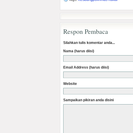
Respon Pembaca
Silahkan tulis komentar anda...
Nama (harus diisi)
Email Address (harus diisi)
Website
Sampaikan pikiran anda disini