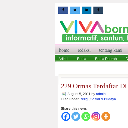
home
redaksi
tentang kami
Artikel
Berita
Berita Daerah
D
Wisata
Pedoman Media Siber
Red
229 Ormas Terdaftar D
August 5, 2011
by
admin
Filed under
Religi, Sosial & Budaya
Share this news