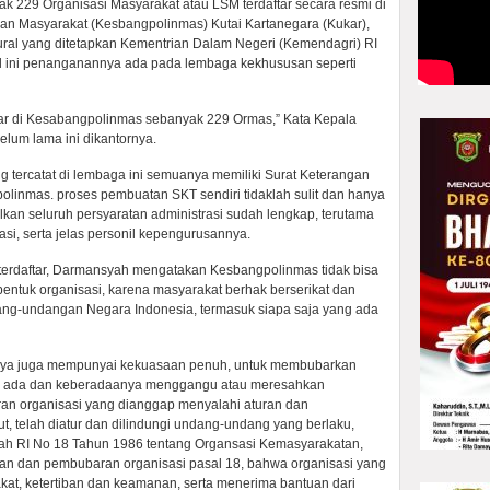
k 229 Organisasi Masyarakat atau LSM terdaftar secara resmi di
an Masyarakat (Kesbangpolinmas) Kutai Kartanegara (Kukar),
dural yang ditetapkan Kementrian Dalam Negeri (Kemendagri) RI
al ini penanganannya ada pada lembaga kekhususan seperti
tar di Kesabangpolinmas sebanyak 229 Ormas,” Kata Kepala
lum lama ini dikantornya.
tercatat di lembaga ini semuanya memiliki Surat Keterangan
olinmas. proses pembuatan SKT sendiri tidaklah sulit dan hanya
lkan seluruh persyaratan administrasi sudah lengkap, terutama
asi, serta jelas personil kepengurusannya.
terdaftar, Darmansyah mengatakan Kesbangpolinmas tidak bisa
entuk organisasi, karena masyarakat berhak berserikat dan
ndang-undangan Negara Indonesia, termasuk siapa saja yang ada
nya juga mempunyai kekuasaan penuh, untuk membubarkan
ng ada dan keberadaanya menggangu atau meresahkan
an organisasi yang dianggap menyalahi aturan dan
, telah diatur dan dilindungi undang-undang yang berlaku,
ntah RI No 18 Tahun 1986 tentang Organsasi Kemasyarakatan,
uan dan pembubaran organisasi pasal 18, bahwa organisasi yang
t, ketertiban dan keamanan, serta menerima bantuan dari