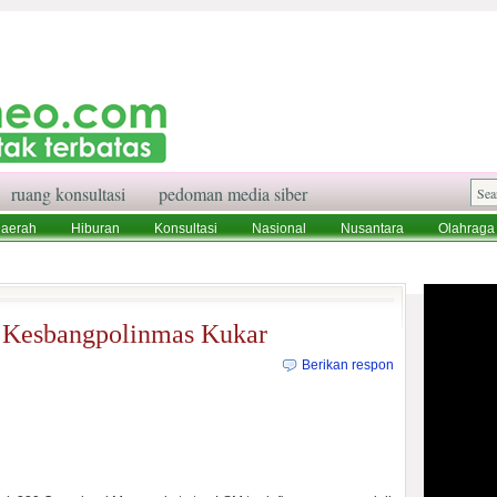
ruang konsultasi
pedoman media siber
aerah
Hiburan
Konsultasi
Nasional
Nusantara
Olahraga
aksi
Ruang Konsultasi
Tentang Kami
i Kesbangpolinmas Kukar
Berikan respon