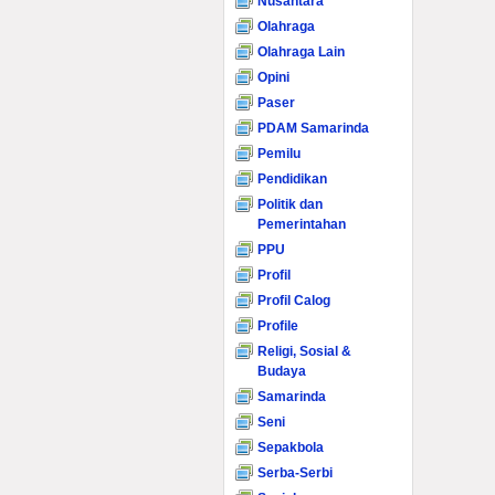
Nusantara
Olahraga
Olahraga Lain
Opini
Paser
PDAM Samarinda
Pemilu
Pendidikan
Politik dan
Pemerintahan
PPU
Profil
Profil Calog
Profile
Religi, Sosial &
Budaya
Samarinda
Seni
Sepakbola
Serba-Serbi