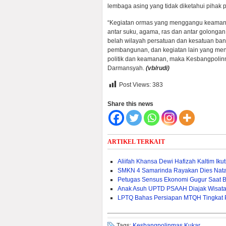
lembaga asing yang tidak diketahui pihak 
“Kegiatan ormas yang menggangu keamana
antar suku, agama, ras dan antar golong
belah wilayah persatuan dan kesatuan ba
pembangunan, dan kegiatan lain yang men
politik dan keamanan, maka Kesbangpoli
Darmansyah.
(vb/rudi)
Post Views:
383
Share this news
ARTIKEL TERKAIT
Aliifah Khansa Dewi Hafizah Kaltim Iku
SMKN 4 Samarinda Rayakan Dies Natal
Petugas Sensus Ekonomi Gugur Saat B
Anak Asuh UPTD PSAAH Diajak Wisata 
LPTQ Bahas Persiapan MTQH Tingkat Pr
Tags:
Kesbangpolinmas Kukar