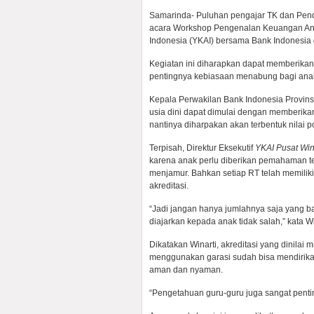
Samarinda- Puluhan pengajar TK dan Pend
acara Workshop Pengenalan Keuangan Ana
Indonesia (YKAI) bersama Bank Indonesia 
Kegiatan ini diharapkan dapat memberika
pentingnya kebiasaan menabung bagi anak 
Kepala Perwakilan Bank Indonesia Provi
usia dini dapat dimulai dengan memberika
nantinya diharpakan akan terbentuk nilai p
Terpisah, Direktur Eksekutif
YKAI Pusat
Win
karena anak perlu diberikan pemahaman ten
menjamur. Bahkan setiap RT telah memilik
akreditasi.
“Jadi jangan hanya jumlahnya saja yang ba
diajarkan kepada anak tidak salah,” kata Wi
Dikatakan Winarti, akreditasi yang dinila
menggunakan garasi sudah bisa mendirika
aman dan nyaman.
“Pengetahuan guru-guru juga sangat pentin