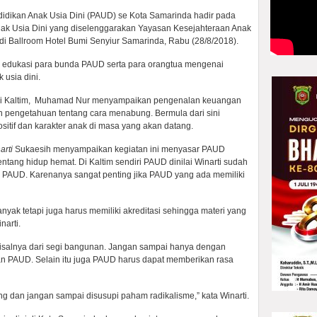
idikan Anak Usia Dini (PAUD) se Kota Samarinda hadir pada
k Usia Dini yang diselenggarakan Yayasan Kesejahteraan Anak
di Ballroom Hotel Bumi Senyiur Samarinda, Rabu (28/8/2018).
n edukasi para bunda PAUD serta para orangtua mengenai
usia dini.
nsi Kaltim, Muhamad Nur menyampaikan pengenalan keuangan
n pengetahuan tentang cara menabung. Bermula dari sini
ositif dan karakter anak di masa yang akan datang.
arti
Sukaesih menyampaikan kegiatan ini menyasar PAUD
tang hidup hemat. Di Kaltim sendiri PAUD dinilai Winarti sudah
i PAUD. Karenanya sangat penting jika PAUD yang ada memiliki
nyak tetapi juga harus memiliki akreditasi sehingga materi yang
narti.
i misalnya dari segi bangunan. Jangan sampai hanya dengan
n PAUD. Selain itu juga PAUD harus dapat memberikan rasa
g dan jangan sampai disusupi paham radikalisme,” kata Winarti.