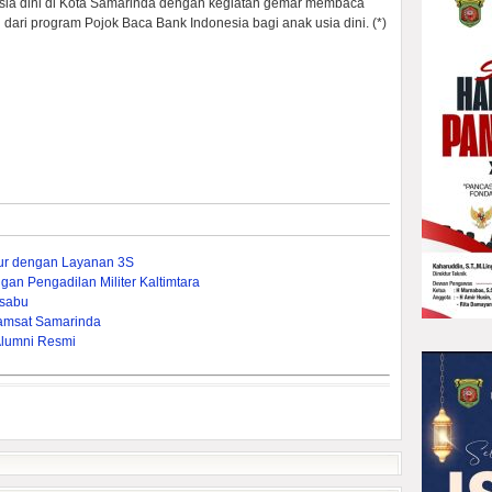
usia dini di Kota Samarinda dengan kegiatan gemar membaca
ri program Pojok Baca Bank Indonesia bagi anak usia dini. (*)
mur dengan Layanan 3S
gan Pengadilan Militer Kaltimtara
-sabu
amsat Samarinda
Alumni Resmi