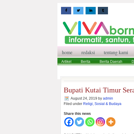
home
redaksi
tentang kami
Artikel
Berita
Berita Daerah
D
Wisata
Pedoman Media Siber
Red
Bupati Kutai Timur Ser
August 24, 2019
by
admin
Filed under
Religi, Sosial & Budaya
Share this news