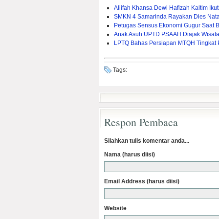
Aliifah Khansa Dewi Hafizah Kaltim Iku
SMKN 4 Samarinda Rayakan Dies Natal
Petugas Sensus Ekonomi Gugur Saat B
Anak Asuh UPTD PSAAH Diajak Wisata 
LPTQ Bahas Persiapan MTQH Tingkat Pr
Tags:
Respon Pembaca
Silahkan tulis komentar anda...
Nama (harus diisi)
Email Address (harus diisi)
Website