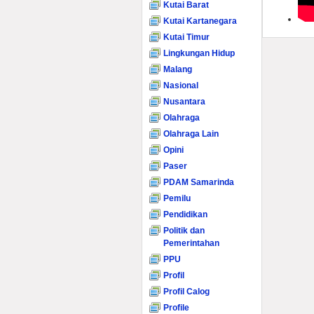
Kutai Barat
Kutai Kartanegara
Kutai Timur
Lingkungan Hidup
Malang
Nasional
Nusantara
Olahraga
Olahraga Lain
Opini
Paser
PDAM Samarinda
Pemilu
Pendidikan
Politik dan
Pemerintahan
PPU
Profil
Profil Calog
Profile