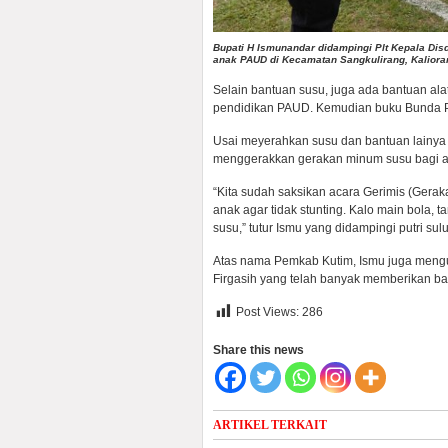
Bupati H Ismunandar didampingi Plt Kepala Di
anak PAUD di Kecamatan Sangkulirang, Kalioran
Selain bantuan susu, juga ada bantuan ala
pendidikan PAUD. Kemudian buku Bunda Pa
Usai meyerahkan susu dan bantuan lainya
menggerakkan gerakan minum susu bagi a
“Kita sudah saksikan acara Gerimis (Gera
anak agar tidak stunting. Kalo main bola, 
susu,” tutur Ismu yang didampingi putri s
Atas nama Pemkab Kutim, Ismu juga mengu
Firgasih yang telah banyak memberikan b
Post Views:
286
Share this news
ARTIKEL TERKAIT