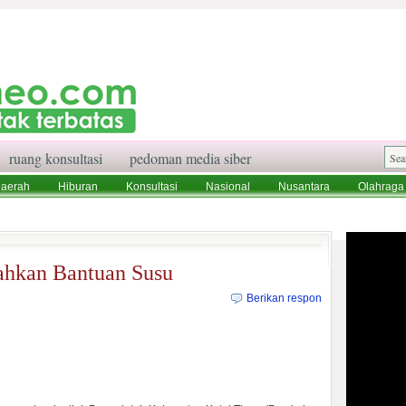
ruang konsultasi
pedoman media siber
aerah
Hiburan
Konsultasi
Nasional
Nusantara
Olahraga
aksi
Ruang Konsultasi
Tentang Kami
ahkan Bantuan Susu
Berikan respon