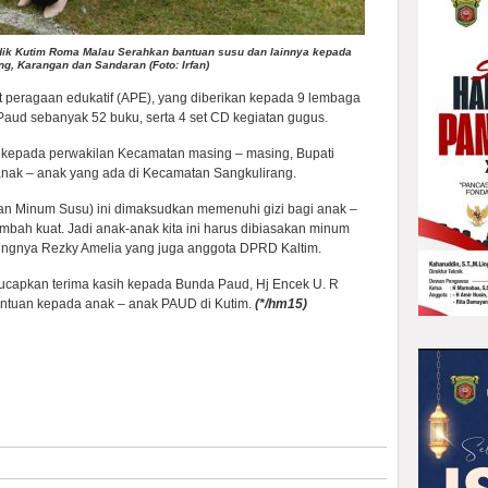
sdik Kutim Roma Malau Serahkan bantuan susu dan lainnya kepada
g, Karangan dan Sandaran (Foto: Irfan)
t peragaan edukatif (APE), yang diberikan kepada 9 lembaga
ud sebanyak 52 buku, serta 4 set CD kegiatan gugus.
 kepada perwakilan Kecamatan masing – masing, Bupati
nak – anak yang ada di Kecamatan Sangkulirang.
kan Minum Susu) ini dimaksudkan memenuhi gizi bagi anak –
tambah kuat. Jadi anak-anak kita ini harus dibiasakan minum
ulungnya Rezky Amelia yang juga anggota DPRD Kaltim.
capkan terima kasih kepada Bunda Paud, Hj Encek U. R
antuan kepada anak – anak PAUD di Kutim.
(
*/hm15)