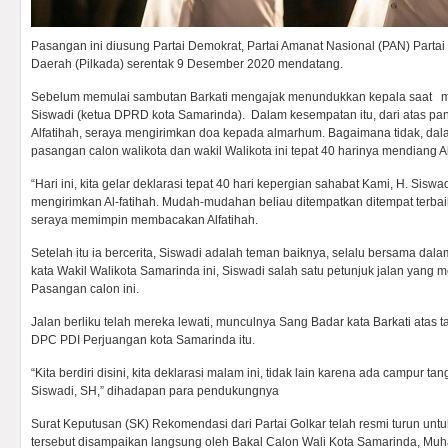
Pasangan ini diusung Partai Demokrat, Partai Amanat Nasional (PAN) Partai
Daerah (Pilkada) serentak 9 Desember 2020 mendatang.
Sebelum memulai sambutan Barkati mengajak menundukkan kepala saat 
Siswadi (ketua DPRD kota Samarinda). Dalam kesempatan itu, dari atas p
Alfatihah, seraya mengirimkan doa kepada almarhum. Bagaimana tidak, da
pasangan calon walikota dan wakil Walikota ini tepat 40 harinya mendiang 
“Hari ini, kita gelar deklarasi tepat 40 hari kepergian sahabat Kami, H. Siswa
mengirimkan Al-fatihah. Mudah-mudahan beliau ditempatkan ditempat terbaik,
seraya memimpin membacakan Alfatihah.
Setelah itu ia bercerita, Siswadi adalah teman baiknya, selalu bersama da
kata Wakil Walikota Samarinda ini, Siswadi salah satu petunjuk jalan yan
Pasangan calon ini.
Jalan berliku telah mereka lewati, munculnya Sang Badar kata Barkati atas 
DPC PDI Perjuangan kota Samarinda itu.
“Kita berdiri disini, kita deklarasi malam ini, tidak lain karena ada campur t
Siswadi, SH,” dihadapan para pendukungnya
Surat Keputusan (SK) Rekomendasi dari Partai Golkar telah resmi turun un
tersebut disampaikan langsung oleh Bakal Calon Wali Kota Samarinda, Mu