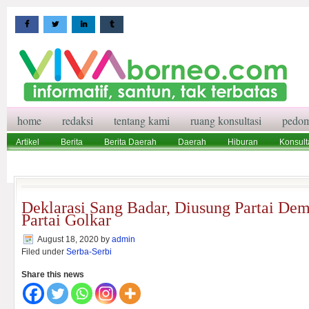
home
redaksi
tentang kami
ruang konsultasi
pedom
Artikel
Berita
Berita Daerah
Daerah
Hiburan
Konsult
Wisata
Pedoman Media Siber
Redaksi
Ruang Konsultasi
Deklarasi Sang Badar, Diusung Partai De
Partai Golkar
August 18, 2020
by
admin
Filed under
Serba-Serbi
Share this news