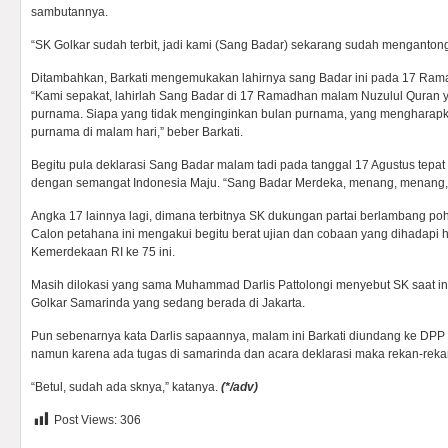
sambutannya.
“SK Golkar sudah terbit, jadi kami (Sang Badar) sekarang sudah mengantongi 
Ditambahkan, Barkati mengemukakan lahirnya sang Badar ini pada 17 Ram
“Kami sepakat, lahirlah Sang Badar di 17 Ramadhan malam Nuzulul Quran 
purnama. Siapa yang tidak menginginkan bulan purnama, yang mengharap
purnama di malam hari,” beber Barkati.
Begitu pula deklarasi Sang Badar malam tadi pada tanggal 17 Agustus tepa
dengan semangat Indonesia Maju. “Sang Badar Merdeka, menang, menang, 
Angka 17 lainnya lagi, dimana terbitnya SK dukungan partai berlambang poho
Calon petahana ini mengakui begitu berat ujian dan cobaan yang dihadapi hi
Kemerdekaan RI ke 75 ini.
Masih dilokasi yang sama Muhammad Darlis Pattolongi menyebut SK saat i
Golkar Samarinda yang sedang berada di Jakarta.
Pun sebenarnya kata Darlis sapaannya, malam ini Barkati diundang ke DPP
namun karena ada tugas di samarinda dan acara deklarasi maka rekan-reka
“Betul, sudah ada sknya,” katanya.
(*
/adv)
Post Views:
306