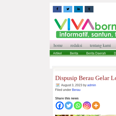
home
redaksi
tentang kami
Artikel
Berita
Berita Daerah
D
Wisata
Pedoman Media Siber
Red
Dispusip Berau Gelar 
August 3, 2023
by
admin
Filed under
Berau
Share this news