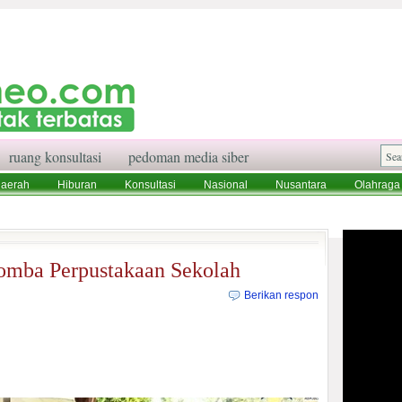
ruang konsultasi
pedoman media siber
aerah
Hiburan
Konsultasi
Nasional
Nusantara
Olahraga
aksi
Ruang Konsultasi
Tentang Kami
Lomba Perpustakaan Sekolah
Berikan respon