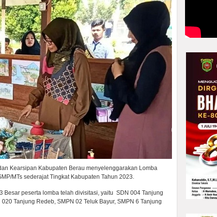
 dan Kearsipan Kabupaten Berau menyelenggarakan Lomba
SMP/MTs sederajat Tingkat Kabupaten Tahun 2023.
 3 Besar peserta lomba telah divisitasi, yaitu SDN 004 Tanjung
 020 Tanjung Redeb, SMPN 02 Teluk Bayur, SMPN 6 Tanjung