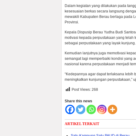
Dalam kegiatan yang dilakukan pada tanggal
kesesuaian berkas secara langsung dengan
mewakili Kabupaten Berau berlaga pada 
Provinsi.
Kepala Dispusip Berau Yudha Budi Sant
motivasi kepada perpustakaan yang telah 
sebagai perpustakaan yang layak kunjung.
Kemudian lanjutnya juga memotivasi kepad
semangat lagi memperbaiki kondisi yang a
nasional karena perpustakaan menjadi tem
“Kedepannya agar dapat terlaksana lebih 
meningkatkan kunjungan perpustakaan,” u
Post Views:
268
Share this news
ARTIKEL TERKAIT
Satu Kampung Satu PAUD di Berau