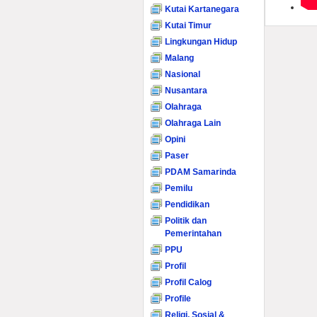
Kutai Kartanegara
Kutai Timur
Lingkungan Hidup
Malang
Nasional
Nusantara
Olahraga
Olahraga Lain
Opini
Paser
PDAM Samarinda
Pemilu
Pendidikan
Politik dan
Pemerintahan
PPU
Profil
Profil Calog
Profile
Religi, Sosial &