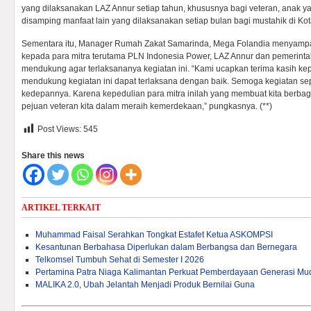
yang dilaksanakan LAZ Annur setiap tahun, khususnya bagi veteran, anak y
disamping manfaat lain yang dilaksanakan setiap bulan bagi mustahik di Ko
Sementara itu, Manager Rumah Zakat Samarinda, Mega Folandia menyampa
kepada para mitra terutama PLN Indonesia Power, LAZ Annur dan pemerint
mendukung agar terlaksananya kegiatan ini. “Kami ucapkan terima kasih ke
mendukung kegiatan ini dapat terlaksana dengan baik. Semoga kegiatan seper
kedepannya. Karena kepedulian para mitra inilah yang membuat kita berba
pejuan veteran kita dalam meraih kemerdekaan,” pungkasnya. (**)
Post Views:
545
Share this news
ARTIKEL TERKAIT
Muhammad Faisal Serahkan Tongkat Estafet Ketua ASKOMPSI
Kesantunan Berbahasa Diperlukan dalam Berbangsa dan Bernegara
Telkomsel Tumbuh Sehat di Semester I 2026
Pertamina Patra Niaga Kalimantan Perkuat Pemberdayaan Generasi Mu
MALIKA 2.0, Ubah Jelantah Menjadi Produk Bernilai Guna