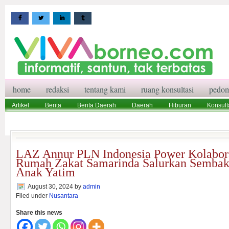
home
redaksi
tentang kami
ruang konsultasi
pedom
Artikel
Berita
Berita Daerah
Daerah
Hiburan
Konsult
Wisata
Pedoman Media Siber
Redaksi
Ruang Konsultasi
LAZ Annur PLN Indonesia Power Kolabor
Rumah Zakat Samarinda Salurkan Sembako
Anak Yatim
August 30, 2024
by
admin
Filed under
Nusantara
Share this news