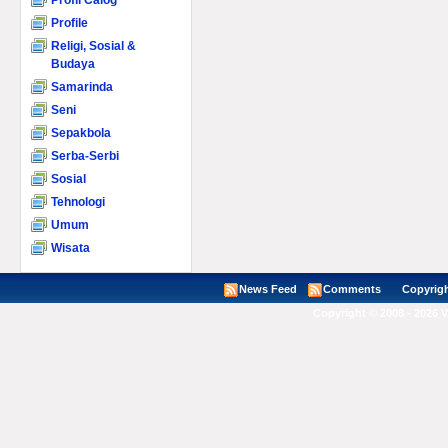
Profil Calog
Profile
Religi, Sosial &
Budaya
Samarinda
Seni
Sepakbola
Serba-Serbi
Sosial
Tehnologi
Umum
Wisata
News Feed
Comments
Copyright ©
Copyright © 2008 - 2026 V