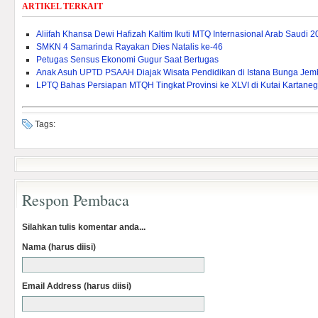
ARTIKEL TERKAIT
Aliifah Khansa Dewi Hafizah Kaltim Ikuti MTQ Internasional Arab Saudi 
SMKN 4 Samarinda Rayakan Dies Natalis ke-46
Petugas Sensus Ekonomi Gugur Saat Bertugas
Anak Asuh UPTD PSAAH Diajak Wisata Pendidikan di Istana Bunga Je
LPTQ Bahas Persiapan MTQH Tingkat Provinsi ke XLVI di Kutai Kartane
Tags:
Respon Pembaca
Silahkan tulis komentar anda...
Nama (harus diisi)
Email Address (harus diisi)