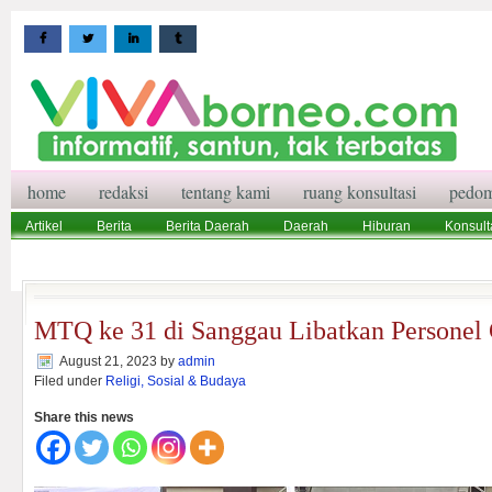
home
redaksi
tentang kami
ruang konsultasi
pedom
Artikel
Berita
Berita Daerah
Daerah
Hiburan
Konsult
Wisata
Pedoman Media Siber
Redaksi
Ruang Konsultasi
MTQ ke 31 di Sanggau Libatkan Personel
August 21, 2023
by
admin
Filed under
Religi, Sosial & Budaya
Share this news