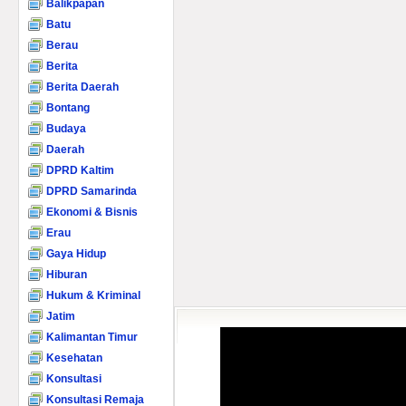
Balikpapan
Batu
Berau
Berita
Berita Daerah
Bontang
Budaya
Daerah
DPRD Kaltim
DPRD Samarinda
Ekonomi & Bisnis
Erau
Gaya Hidup
Hiburan
Hukum & Kriminal
Jatim
Kalimantan Timur
Kesehatan
Konsultasi
Konsultasi Remaja