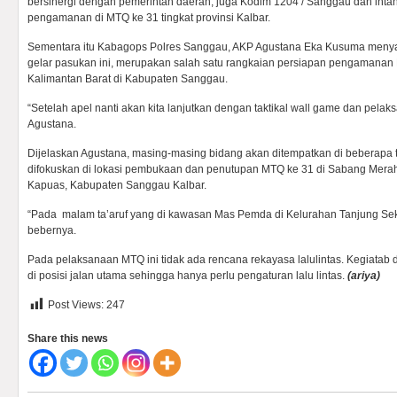
bersinergi dengan pemerintah daerah, juga Kodim 1204 / Sanggau dan intansi
pengamanan di MTQ ke 31 tingkat provinsi Kalbar.
Sementara itu Kabagops Polres Sanggau, AKP Agustana Eka Kusuma meny
gelar pasukan ini, merupakan salah satu rangkaian persiapan pengamanan M
Kalimantan Barat di Kabupaten Sanggau.
“Setelah apel nanti akan kita lanjutkan dengan taktikal wall game dan pelak
Agustana.
Dijelaskan Agustana, masing-masing bidang akan ditempatkan di beberapa 
difokuskan di lokasi pembukaan dan penutupan MTQ ke 31 di Sabang Mera
Kapuas, Kabupaten Sanggau Kalbar.
“Pada malam ta’aruf yang di kawasan Mas Pemda di Kelurahan Tanjung S
bebernya.
Pada pelaksanaan MTQ ini tidak ada rencana rekayasa lalulintas. Kegiata
di posisi jalan utama sehingga hanya perlu pengaturan lalu lintas.
(ariya)
Post Views:
247
Share this news