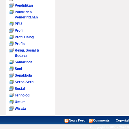
Pendidikan
Politik dan
Pemerintahan
PPU
Profil
Profil Calog
Profile
Religi, Sosial &
Budaya
Samarinda
Seni
Sepakbola
Serba-Serbi
Sosial
Tehnologi
Umum
Wisata
News Feed
Comments
Copyright ©
Copyright © 2008 - 2026 V