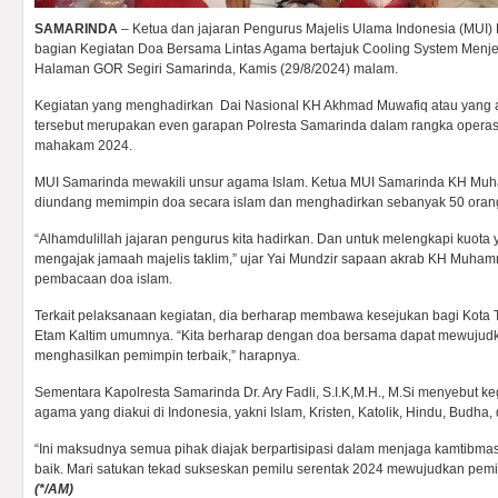
SAMARINDA
– Ketua dan jajaran Pengurus Majelis Ulama Indonesia (MUI) 
bagian Kegiatan Doa Bersama Lintas Agama bertajuk Cooling System Menjel
Halaman GOR Segiri Samarinda, Kamis (29/8/2024) malam.
Kegiatan yang menghadirkan Dai Nasional KH Akhmad Muwafiq atau yang a
tersebut merupakan even garapan Polresta Samarinda dalam rangka operas
mahakam 2024.
MUI Samarinda mewakili unsur agama Islam. Ketua MUI Samarinda KH M
diundang memimpin doa secara islam dan menghadirkan sebanyak 50 orang
“Alhamdulillah jajaran pengurus kita hadirkan. Dan untuk melengkapi kuota 
mengajak jamaah majelis taklim,” ujar Yai Mundzir sapaan akrab KH Muh
pembacaan doa islam.
Terkait pelaksanaan kegiatan, dia berharap membawa kesejukan bagi Kota
Etam Kaltim umumnya. “Kita berharap dengan doa bersama dapat mewujud
menghasilkan pemimpin terbaik,” harapnya.
Sementara Kapolresta Samarinda Dr. Ary Fadli, S.I.K,M.H., M.Si menyebut keg
agama yang diakui di Indonesia, yakni Islam, Kristen, Katolik, Hindu, Budha
“Ini maksudnya semua pihak diajak berpartisipasi dalam menjaga kamtibma
baik. Mari satukan tekad sukseskan pemilu serentak 2024 mewujudkan pemi
(*/AM)