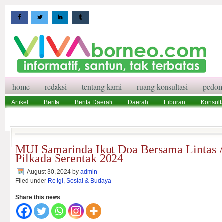
home
redaksi
tentang kami
ruang konsultasi
pedom
Artikel
Berita
Berita Daerah
Daerah
Hiburan
Konsult
Wisata
Pedoman Media Siber
Redaksi
Ruang Konsultasi
MUI Samarinda Ikut Doa Bersama Lintas 
Pilkada Serentak 2024
August 30, 2024
by
admin
Filed under
Religi, Sosial & Budaya
Share this news