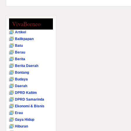
VivaBorneo
Artikel
Balikpapan
Batu
Berau
Berita
Berita Daerah
Bontang
Budaya
Daerah
DPRD Kaltim
DPRD Samarinda
Ekonomi & Bisnis
Erau
Gaya Hidup
Hiburan