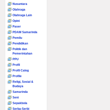
Nusantara
Olahraga
Olahraga Lain
Opini
Paser
PDAM Samarinda
Pemilu
Pendidikan
Politik dan
Pemerintahan
PPU
Profil
Profil Calog
Profile
Religi, Sosial &
Budaya
Samarinda
Seni
Sepakbola
Serba-Serbi