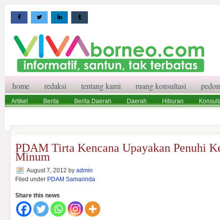
home
redaksi
tentang kami
ruang konsultasi
pedom
Artikel
Berita
Berita Daerah
Daerah
Hiburan
Konsult
Wisata
Pedoman Media Siber
Redaksi
Ruang Konsultasi
PDAM Tirta Kencana Upayakan Penuhi Ke
Minum
August 7, 2012
by
admin
Filed under
PDAM Samarinda
Share this news