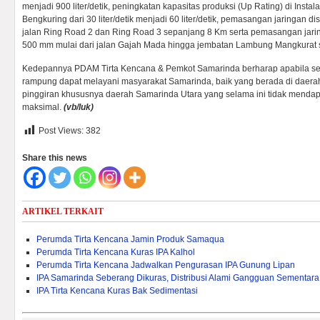
menjadi 900 liter/detik, peningkatan kapasitas produksi (Up Rating) di Instal
Bengkuring dari 30 liter/detik menjadi 60 liter/detik, pemasangan jaringan di
jalan Ring Road 2 dan Ring Road 3 sepanjang 8 Km serta pemasangan jaring
500 mm mulai dari jalan Gajah Mada hingga jembatan Lambung Mangkurat s
Kedepannya PDAM Tirta Kencana & Pemkot Samarinda berharap apabila sem
rampung dapat melayani masyarakat Samarinda, baik yang berada di daera
pinggiran khususnya daerah Samarinda Utara yang selama ini tidak mendapat
maksimal.
(vb/luk)
Post Views:
382
Share this news
ARTIKEL TERKAIT
Perumda Tirta Kencana Jamin Produk Samaqua
Perumda Tirta Kencana Kuras IPA Kalhol
Perumda Tirta Kencana Jadwalkan Pengurasan IPA Gunung Lipan
IPA Samarinda Seberang Dikuras, Distribusi Alami Gangguan Sementara
IPA Tirta Kencana Kuras Bak Sedimentasi