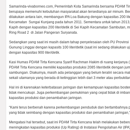
Samarinda-vivaborneo.com, Pemerintah Kota Samarinda bersama PDAM Tir
berupaya memenuhi kebutuhan masyarakat akan tersedianya air minum. Ber
dilakukan antara lain, membangun IPA Loa Bakung dengan kapasitas 200 lite
Kecamatan Sungai Kunjang pada tahun 2011. Sementara untuk tahun 2013
Kapih dengan kapasitas 200 liter/detik di Sei Kapih Kecamatan Sambutan,
Ring Road 2 di Jalan Pangeran Suryanata.
Sedangkan yang saat ini masih dalam tahap penyelesaian oleh PU Provinsi B
Gunung Linggai dengan kapasits 100 liter/detik (saat ini sedang dilakukan uj
dengan kapasitas 900 liter/detik.
Kasi Humas PDAM Tirta Kencana Syarif Rachman Hakim di ruang kerjanya (7
PDAM Tirta Kencana memiliki kapasitas produksi 2085 liter/detik dengan j
sambungan. Diakuinya, masih ada pelanggan yang belum teraliri secara ma
sekali utamanya yang berada di ketinggian lebih dari 3 meter atau perbukita
Hal ini di karenakan keterbatasan jaringan dan kemampuan kapasitas boster
tidak mencukupi. Juga perkembangan pemukiman yang cepat tidak di imb
kapasitas produksi dan penambahan jaringan.
“Kami terus berbenah karena perkembangan penduduk dan bertambahnya 
yang tidak seimbang dengan kapasitas produksi dan penambahan jaringan,
Mengatasi hal tersebut, saat ini PDAM Tirta Kencana telah melakukan bebe
meningkatan kapasitas produksi (Up Rating) di Instalasi Pengolahan Air (IPA)