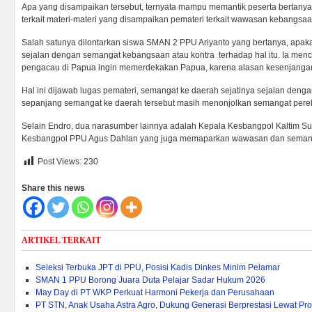
Apa yang disampaikan tersebut, ternyata mampu memantik peserta bertanya 
terkait materi-materi yang disampaikan pemateri terkait wawasan kebangsaa
Salah satunya dilontarkan siswa SMAN 2 PPU Ariyanto yang bertanya, ap
sejalan dengan semangat kebangsaan atau kontra terhadap hal itu. Ia me
pengacau di Papua ingin memerdekakan Papua, karena alasan kesenjanga
Hal ini dijawab lugas pemateri, semangat ke daerah sejatinya sejalan den
sepanjang semangat ke daerah tersebut masih menonjolkan semangat perek
Selain Endro, dua narasumber lainnya adalah Kepala Kesbangpol Kaltim S
Kesbangpol PPU Agus Dahlan yang juga memaparkan wawasan dan semang
Post Views:
230
Share this news
ARTIKEL TERKAIT
Seleksi Terbuka JPT di PPU, Posisi Kadis Dinkes Minim Pelamar
SMAN 1 PPU Borong Juara Duta Pelajar Sadar Hukum 2026
May Day di PT WKP Perkuat Harmoni Pekerja dan Perusahaan
PT STN, Anak Usaha Astra Agro, Dukung Generasi Berprestasi Lewat P