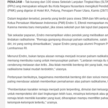
PENAJAM
– Tak kurang dari 100 siswa Sekolah Lanjutan Tingkat Atas (SLT
(PPU) ang merupakan wilayah Ibu Kota Negara Nusantara mengikuti Pend
(PWK) yang digelar di Hotel IKA, Petung, Penajam Paser Utara, Kamis (28/7/
Dalam kegiatan tersebut, peserta yang terdiri para siswa SMA dan MA serta 
Ketua Persatuan Wartawan Indonesia (PWI) Endro S, Efendi memaparkan mat
Karena mereka baru menyadari, jika siswa sekolah pun tak luput dari papar
Tak sekadar paparan, Endro menampilkan video pendek yang melibatkan a
tindakan radikalisme. “Remaja gampang disusupi paham radikalisme, salah 
diri, ini yang sering dimanfaatkan,” papar Endro yang juga alumni Program
Lemhannas RI.
Menurut Endro, bukan tanpa alasan remaja menjadi incaran paham radikalis
memang membuka ruang untuk menyusupkan paham. “Lantaran remaja itu sifat
cenderung melawan dan kritis. Jika tidak memiliki benteng diri yang baik,
radikalisme bakal mudah terdoktrin,” ulasnya.
Pertanyaan berikutnya, bagaimana membentuk benteng diri dan solusi men
paling mendasar adalah memberikan pemahaman atas paham radikalisme, 
“Pembentukan karakter remaja menjadi poin terpenting, dimulai dari keluarg
untuk memproteksi diri dari lingkungan lebih luas, misalnya kelompok atau gr
remaja telah memiliki karakter yang kuat, diharapkan mampu memfilter pa
kelompok-kelompok tertentu,” urainya.