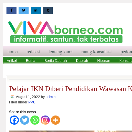
home
redaksi
tentang kami
ruang konsultasi
pedom
Artikel
Berita
Berita Daerah
Daerah
Hiburan
Konsult
Wisata
Pedoman Media Siber
Redaksi
Ruang Konsultasi
Pelajar IKN Diberi Pendidikan Wawasan 
August 1, 2022
by
admin
Filed under
PPU
Share this news